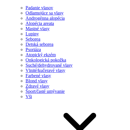
Padanie vlasov
Odlamujúce sa vlasy
Androgénna alopécia
Alopécia areata
Mastné vlasy
Lupiny
Seborea
Detská seborea
Psoriáza
Atopický ekzém
Onkologická pokožka
Suché/dehydrované vlasy
Vlnité/kučeravé vlasy
Farbené vlasy
Blond vlasy
Zdravé vlasy
Šport/časté umývanie
Vši