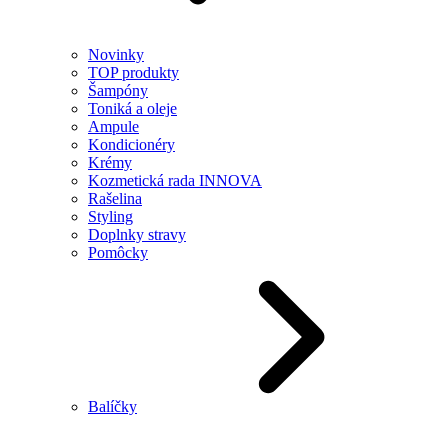
Novinky
TOP produkty
Šampóny
Toniká a oleje
Ampule
Kondicionéry
Krémy
Kozmetická rada INNOVA
Rašelina
Styling
Doplnky stravy
Pomôcky
Balíčky