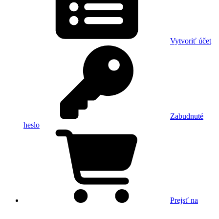
Vytvoriť účet
Zabudnuté
heslo
Prejsť na