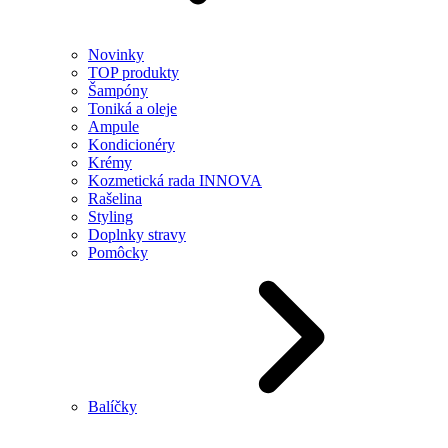
Novinky
TOP produkty
Šampóny
Toniká a oleje
Ampule
Kondicionéry
Krémy
Kozmetická rada INNOVA
Rašelina
Styling
Doplnky stravy
Pomôcky
Balíčky