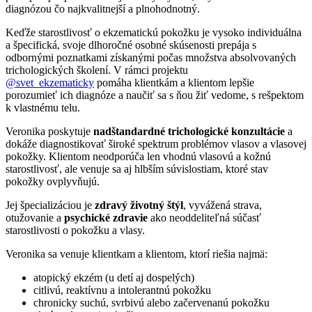
diagnózou čo najkvalitnejší a plnohodnotný.
Keďže starostlivosť o ekzematickú pokožku je vysoko individuálna
a špecifická, svoje dlhoročné osobné skúsenosti prepája s
odbornými poznatkami získanými počas množstva absolvovaných
trichologických školení. V rámci projektu
@svet_ekzematicky
pomáha klientkám a klientom lepšie
porozumieť ich diagnóze a naučiť sa s ňou žiť vedome, s rešpektom
k vlastnému telu.
Veronika poskytuje
nadštandardné trichologické konzultácie
a
dokáže diagnostikovať široké spektrum problémov vlasov a vlasovej
pokožky. Klientom neodporúča len vhodnú vlasovú a kožnú
starostlivosť, ale venuje sa aj hlbším súvislostiam, ktoré stav
pokožky ovplyvňujú.
Jej špecializáciou je
zdravý životný štýl
, vyvážená strava,
otužovanie a
psychické zdravie
ako neoddeliteľná súčasť
starostlivosti o pokožku a vlasy.
Veronika sa venuje klientkam a klientom, ktorí riešia najmä:
atopický ekzém (u detí aj dospelých)
citlivú, reaktívnu a intolerantnú pokožku
chronicky suchú, svrbivú alebo začervenanú pokožku