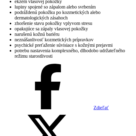
ekzém vlasovej pokožky
lupiny spojené so zápalom alebo svrbením
podráždenú pokožku po kozmetických alebo
dermatologických zásahoch
zhoršenie stavu pokožky vplyvom stresu
opakujúce sa zápaly vlasovej pokožky
narušenú kožnú bariéru
neznášanlivosť kozmetických prípravkov
psychické preťaženie súvisiace s kožnými prejavmi
potrebu nastavenia komplexného, dlhodobo udržateľného
režimu starostlivosti
Zdieľať