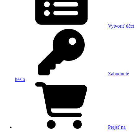
Vytvoriť účet
Zabudnuté
heslo
Prejsť na