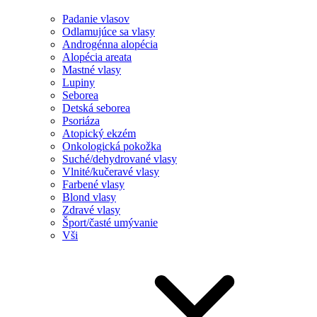
Padanie vlasov
Odlamujúce sa vlasy
Androgénna alopécia
Alopécia areata
Mastné vlasy
Lupiny
Seborea
Detská seborea
Psoriáza
Atopický ekzém
Onkologická pokožka
Suché/dehydrované vlasy
Vlnité/kučeravé vlasy
Farbené vlasy
Blond vlasy
Zdravé vlasy
Šport/časté umývanie
Vši