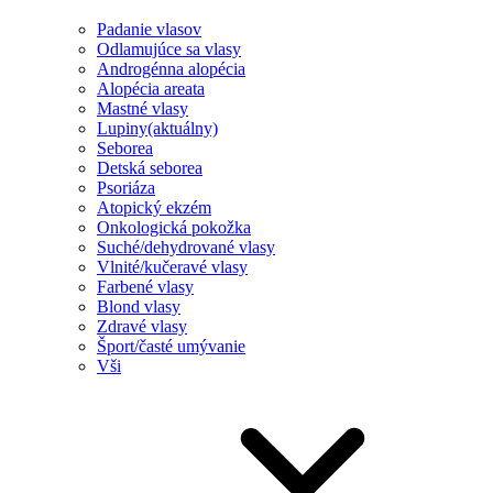
Padanie vlasov
Odlamujúce sa vlasy
Androgénna alopécia
Alopécia areata
Mastné vlasy
Lupiny
(aktuálny)
Seborea
Detská seborea
Psoriáza
Atopický ekzém
Onkologická pokožka
Suché/dehydrované vlasy
Vlnité/kučeravé vlasy
Farbené vlasy
Blond vlasy
Zdravé vlasy
Šport/časté umývanie
Vši