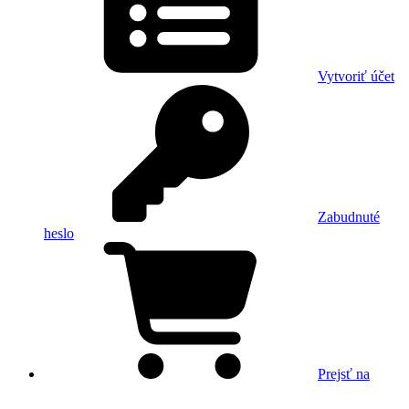
Vytvoriť účet
Zabudnuté
heslo
Prejsť na