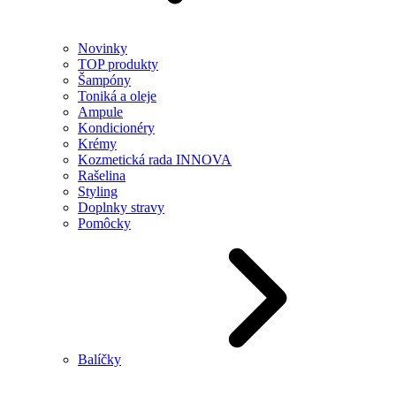
Novinky
TOP produkty
Šampóny
Toniká a oleje
Ampule
Kondicionéry
Krémy
Kozmetická rada INNOVA
Rašelina
Styling
Doplnky stravy
Pomôcky
Balíčky