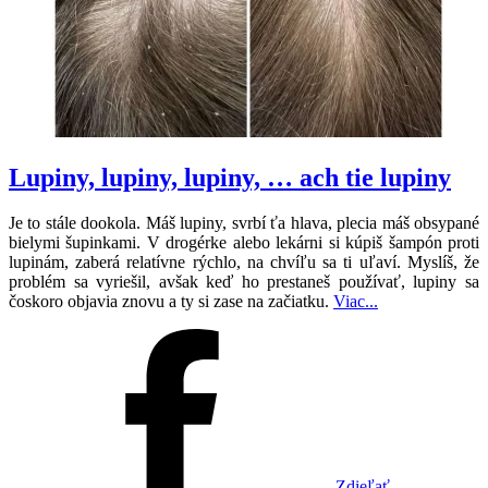
Lupiny, lupiny, lupiny, … ach tie lupiny
Je to stále dookola. Máš lupiny, svrbí ťa hlava, plecia máš obsypané
bielymi šupinkami. V drogérke alebo lekárni si kúpiš šampón proti
lupinám, zaberá relatívne rýchlo, na chvíľu sa ti uľaví. Myslíš, že
problém sa vyriešil, avšak keď ho prestaneš používať, lupiny sa
čoskoro objavia znovu a ty si zase na začiatku.
Viac...
Zdieľať