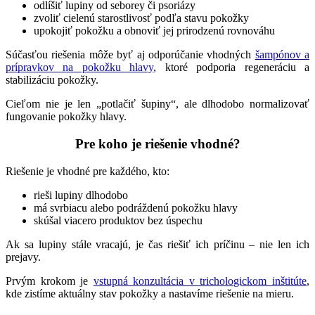
odlíšiť lupiny od seborey či psoriázy
zvoliť cielenú starostlivosť podľa stavu pokožky
upokojiť pokožku a obnoviť jej prirodzenú rovnováhu
Súčasťou riešenia môže byť aj odporúčanie vhodných
šampónov a
prípravkov na pokožku hlavy
, ktoré podporia regeneráciu a
stabilizáciu pokožky.
Cieľom nie je len „potlačiť šupiny“, ale dlhodobo normalizovať
fungovanie pokožky hlavy.
Pre koho je riešenie vhodné?
Riešenie je vhodné pre každého, kto:
rieši lupiny dlhodobo
má svrbiacu alebo podráždenú pokožku hlavy
skúšal viacero produktov bez úspechu
Ak sa lupiny stále vracajú, je čas riešiť ich príčinu – nie len ich
prejavy.
Prvým krokom je
vstupná konzultácia v trichologickom inštitúte
,
kde zistíme aktuálny stav pokožky a nastavíme riešenie na mieru.