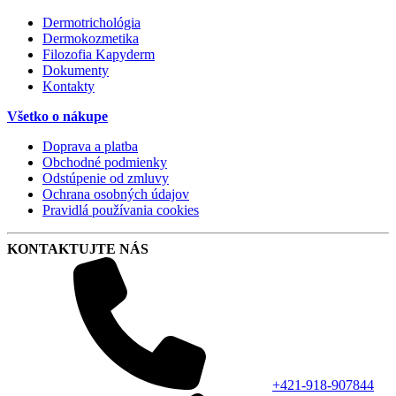
Dermotrichológia
Dermokozmetika
Filozofia Kapyderm
Dokumenty
Kontakty
Všetko o nákupe
Doprava a platba
Obchodné podmienky
Odstúpenie od zmluvy
Ochrana osobných údajov
Pravidlá používania cookies
KONTAKTUJTE NÁS
+421-918-907844