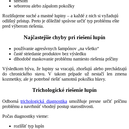
stresom
seboreou alebo zápalom pokožky
Rozlišujeme suché a mastné lupiny – a každé z nich si vyžadujú
odlišný prístup. Preto je dôležité správne určiť typ problému ešte
pred výberom riešenia.
Najčastejšie chyby pri riešení lupín
používanie agresívnych šampónov „na všetko“
časté striedanie produktov bez výsledku
dlhodobé maskovanie problému namiesto riešenia príčiny
Výsledkom býva, že lupiny sa vracajú, zhoršujú alebo prechádzajú
do chronického stavu. V takom prípade už nestačí len zmena
kozmetiky, ale je potrebné riešiť samotnú pokožku hlavy.
Trichologické riešenie lupín
Odborná
trichologická diagnostika
umožňuje presne určiť príčinu
problému a navrhnúť vhodný postup starostlivosti.
Počas diagnostiky vieme:
rozlíšiť typ lupín