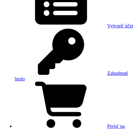
Vytvoriť účet
Zabudnuté
heslo
Prejsť na