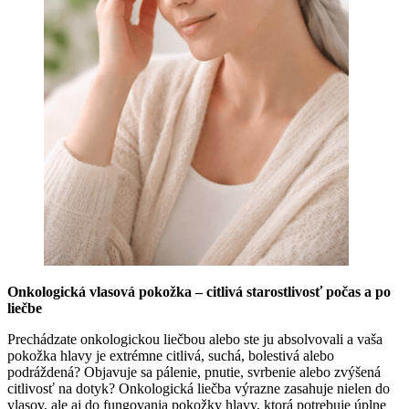
Onkologická vlasová pokožka – citlivá starostlivosť počas a po
liečbe
Prechádzate onkologickou liečbou alebo ste ju absolvovali a vaša
pokožka hlavy je extrémne citlivá, suchá, bolestivá alebo
podráždená? Objavuje sa pálenie, pnutie, svrbenie alebo zvýšená
citlivosť na dotyk? Onkologická liečba výrazne zasahuje nielen do
vlasov, ale aj do fungovania pokožky hlavy, ktorá potrebuje úplne