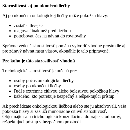
Starostlivosť aj po ukončení liečby
Aj po ukončení onkologickej liečby môže pokožka hlavy:
zostať citlivejšia
reagovať inak než pred liečbou
potrebovať čas na návrat do rovnováhy
Správne vedená starostlivosť pomáha vytvoriť vhodné prostredie aj
pre zdravý návrat rastu vlasov, akonáhle je telo pripravené.
Pre koho je táto starostlivosť vhodná
Trichologická starostlivosť je určená pre:
osoby počas onkologickej liečby
osoby po ukončení liečby
ľudí s extrémne citlivou alebo bolestivou pokožkou hlavy
každého, kto potrebuje bezpečný a rešpektujúci prístup
Ak prechádzate onkologickou liečbou alebo ste ju absolvovali, vaša
pokožka hlavy si zaslúži mimoriadne citlivú starostlivosť.
Objednajte sa na trichologickú konzultáciu a doprajte si odborný,
rešpektujúci prístup v bezpečnom prostredí.