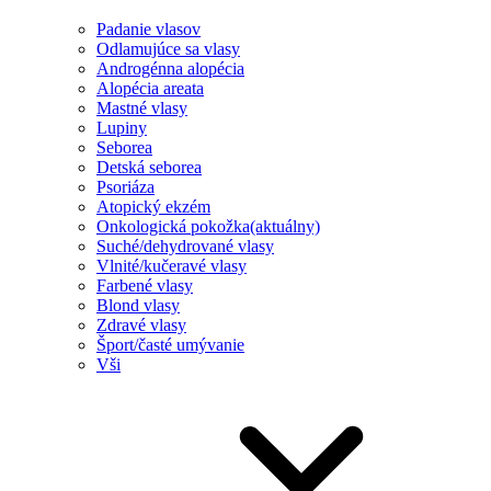
Padanie vlasov
Odlamujúce sa vlasy
Androgénna alopécia
Alopécia areata
Mastné vlasy
Lupiny
Seborea
Detská seborea
Psoriáza
Atopický ekzém
Onkologická pokožka
(aktuálny)
Suché/dehydrované vlasy
Vlnité/kučeravé vlasy
Farbené vlasy
Blond vlasy
Zdravé vlasy
Šport/časté umývanie
Vši