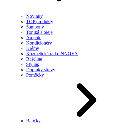
Novinky
TOP produkty
Šampóny
Toniká a oleje
Ampule
Kondicionéry
Krémy
Kozmetická rada INNOVA
Rašelina
Styling
Doplnky stravy
Pomôcky
Balíčky