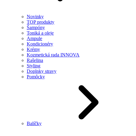
Novinky
TOP produkty
Šampóny
Toniká a oleje
Ampule
Kondicionéry
Krémy
Kozmetická rada INNOVA
Rašelina
Styling
Doplnky stravy
Pomôcky
Balíčky