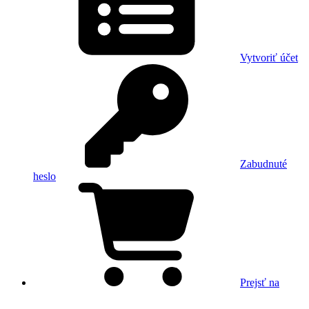
Vytvoriť účet
Zabudnuté
heslo
Prejsť na