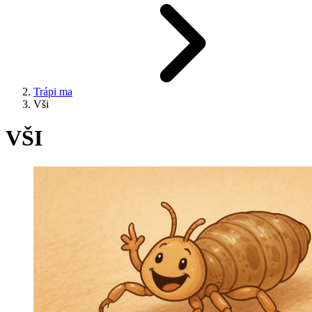
Trápi ma
Vši
VŠI