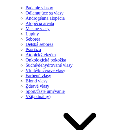
Padanie vlasov
Odlamujúce sa vlasy
Androgénna alopécia
Alopécia areata
Mastné vlasy
Lupiny
Seborea
Detská seborea
Psoriáza
Atopický ekzém
Onkologická pokožka
Suché/dehydrované vlasy
Vlnité/kučeravé vlasy
Farbené vlasy
Blond vlasy
Zdravé vlasy
Šport/časté umývanie
Vši
(aktuálny)