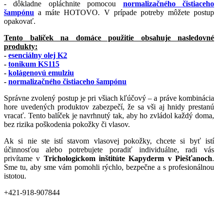
- dôkladne opláchnite pomocou
normalizačného čistiaceho
šampónu
a máte HOTOVO. V prípade potreby môžete postup
opakovať.
Tento balíček na domáce použitie obsahuje nasledovné
produkty:
-
esenciálny olej K2
-
tonikum KS115
-
kolágenovú emulziu
-
normalizačného čistiaceho šampónu
Správne zvolený postup je pri všiach kľúčový – a práve kombinácia
hore uvedených produktov zabezpečí, že sa vši aj hnidy prestanú
vracať. Tento balíček je navrhnutý tak, aby ho zvládol každý doma,
bez rizika poškodenia pokožky či vlasov.
Ak si nie ste istí stavom vlasovej pokožky, chcete si byť istí
účinnosťou alebo potrebujete poradiť individuálne, radi vás
privítame v
Trichologickom inštitúte Kapyderm v Piešťanoch
.
Sme tu, aby sme vám pomohli rýchlo, bezpečne a s profesionálnou
istotou.
+421-918-907844