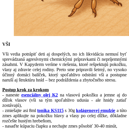
VŠI
Vši vedia potrápiť deti aj dospelých, no ich likvidácia nemusí byť
sprevádzaná agresívnymi chemickými prípravkami či nepríjemnými
zásahmi. V Kapyderm veríme v riešenia, ktoré rešpektujú pokožku,
vlasy aj zdravie celej rodiny. Preto sme pripravili šetrný, no vysoko
účinný domáci balíček, ktorý spoľahlivo odstráni vši a postupne
naruší aj štruktúru hníd – bez podráždenia a zbytočného stresu.
Postup krok za krokom
- naneste
esenciálny olej K2
na vlasovú pokožku a jemne aj do
dĺžok vlasov (vši sa tým spoľahlivo udusia - ale hnidy zatiaľ
zostávajú),
- zmiešajte asi 8ml
tonika KS115
s 30g
kolágenovej emulzie
a túto
zmes aplikujte na pokožku hlavy a vlasy po celej dĺžke, dôkladne
rozčešte hustým hrebeňom,
- nasaďte kúpaciu čiapku a nechajte zmes pôsobiť 30-40 minút,