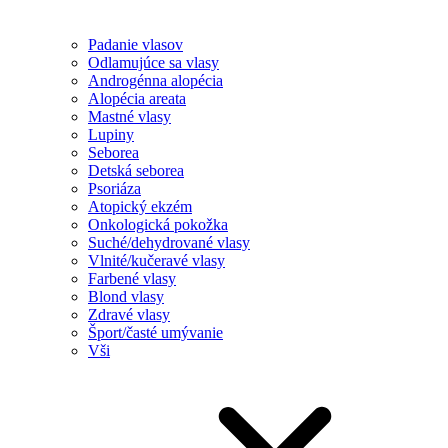
Padanie vlasov
Odlamujúce sa vlasy
Androgénna alopécia
Alopécia areata
Mastné vlasy
Lupiny
Seborea
Detská seborea
Psoriáza
Atopický ekzém
Onkologická pokožka
Suché/dehydrované vlasy
Vlnité/kučeravé vlasy
Farbené vlasy
Blond vlasy
Zdravé vlasy
Šport/časté umývanie
Vši