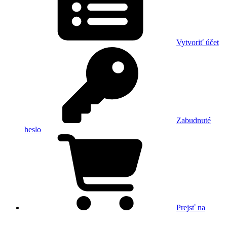
Vytvoriť účet
Zabudnuté
heslo
Prejsť na