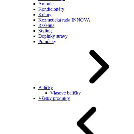
Ampule
Kondicionéry
Krémy
Kozmetická rada INNOVA
Rašelina
Styling
Doplnky stravy
Pomôcky
Balíčky
Vlasové balíčky
Všetky produkty