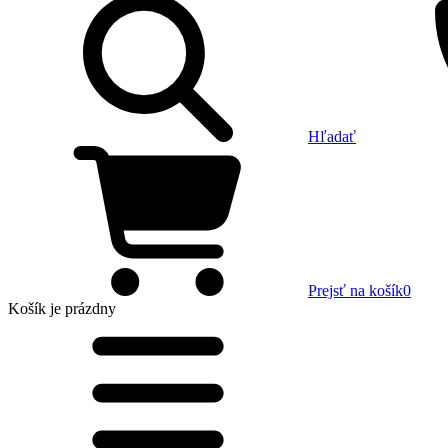
Hľadať
Prejsť na košík
0
Košík
je prázdny