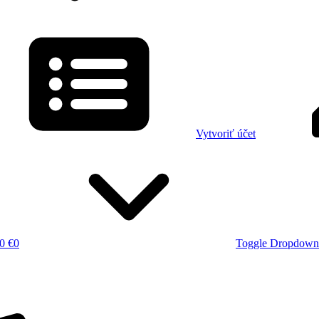
Vytvoriť účet
0 €
0
Toggle Dropdown