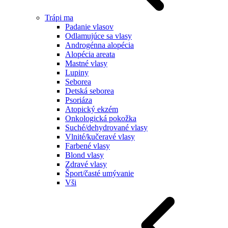
Trápi ma
Padanie vlasov
Odlamujúce sa vlasy
Androgénna alopécia
Alopécia areata
Mastné vlasy
Lupiny
Seborea
Detská seborea
Psoriáza
Atopický ekzém
Onkologická pokožka
Suché/dehydrované vlasy
Vlnité/kučeravé vlasy
Farbené vlasy
Blond vlasy
Zdravé vlasy
Šport/časté umývanie
Vši