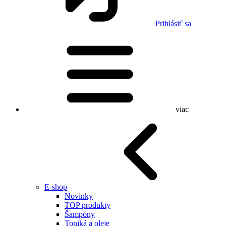
Prihlásiť sa
viac
E-shop
Novinky
TOP produkty
Šampóny
Toniká a oleje