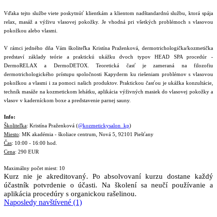
Vďaka tejto službe viete poskytnúť klientkám a klientom nadštandardnú službu, ktorá spája
relax, masáž a výživu vlasovej pokožky. Je vhodná pri všetkých problémoch s vlasovou
pokožkou alebo vlasmi.
V rámci jedného dňa Vám školiteľka Kristína Praženková, dermotrichologička/kozmetička
predstaví základy teórie a praktickú ukážku dvoch typov HEAD SPA procedúr -
DermoRELAX a DermoDETOX. Teoretická časť je zameraná na filozofiu
dermotrichologického prístupu spoločnosti Kapyderm ku riešeniam problémov s vlasovou
pokožkou a vlasmi i za pomoci našich produktov. Praktickou časťou je ukážka konzultácie,
techník masáže na kozmetickom lehátku, aplikácia výživných masiek do vlasovej pokožky a
vlasov v kaderníckom boxe a predstavenie parnej sauny.
Info:
Školiteľka
: Kristína Praženková (
@kozmetickysalon_kp
)
Miesto
: MK akadémia - školiace centrum, Nová 5, 92101 Piešťany
Čas
: 10:00 - 16:00 hod.
Cena
: 290 EUR
Maximálny počet miest: 10
Kurz nie je akreditovaný. Po absolvovaní kurzu dostane každý
účastník potvrdenie o účasti. Na školení sa neučí používanie a
aplikácia procedúry s organickou rašelinou.
Naposledy navštívené (1)