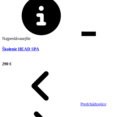
Školenie
Najpredávanejšie
Školenie HEAD SPA
.
290 €
Predchádzajúce