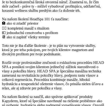
Je to bezkonkurenčná široká otvorená náruč. Znamená to, že čím
skôr začneš - práve ty - môžeš vybudovať profitujúcu, udržateľnú,
luxusnú wellness službu predtým ako ťa doženie trh.
Na našom školení HeadSpa 101 ťa naučíme:
🏣 ako si zriadiť priestor
💆‍♀️ kompletnú masáž s rituálom
💶 jednoduchú cenotvorbu s profitom
📆 ako si zaplniť všetky termíny
Toto nie je iba ďalšie školenie - je to plán na vytvorenie služby,
ktorá je pre teba pokojom, pre tvojich klientov magnetom and
divokým profitom pre tvoje podnikanie.
Rozšír svoje profesionálne zručnosti o exkluzívnu procedúru HEAD
SPA a ponúkni svojim klientom jedinečný zážitok starostlivosti o
vlasy a pokožku hlavy. HEAD SPA je špeciálna masážna technika
zameraná na revitalizáciu pokožky hlavy, podporu rastu vlasov a
celkovú regeneráciu. Procedúra kombinuje masáže, hlbokú
hydratáciu a terapeutické ošetrenie vlasov, čo prináša nielen úľavu a
relax, ale aj zdravie pre pokožku a vlasy.
Na našom školení sa naučíš, ako správne aplikovať produkty
Kapyderm, ktoré sú špeciálne navrhnuté na riešenie problémov ako
sú svrbenie, hydratácia alebo nadmerné vypadávanie vlasov. Osvojíš