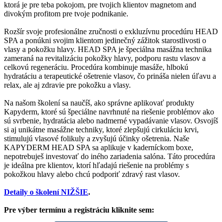
ktorá je pre teba pokojom, pre tvojich klientov magnetom and
divokým profitom pre tvoje podnikanie.
Rozšír svoje profesionálne zručnosti o exkluzívnu procedúru HEAD
SPA a ponúkni svojim klientom jedinečný zážitok starostlivosti o
vlasy a pokožku hlavy. HEAD SPA je špeciálna masážna technika
zameraná na revitalizáciu pokožky hlavy, podporu rastu vlasov a
celkovú regeneráciu. Procedúra kombinuje masáže, hlbokú
hydratáciu a terapeutické ošetrenie vlasov, čo prináša nielen úľavu a
relax, ale aj zdravie pre pokožku a vlasy.
Na našom školení sa naučíš, ako správne aplikovať produkty
Kapyderm, ktoré sú špeciálne navrhnuté na riešenie problémov ako
sú svrbenie, hydratácia alebo nadmerné vypadávanie vlasov. Osvojíš
si aj unikátne masážne techniky, ktoré zlepšujú cirkuláciu krvi,
stimulujú vlasové folikuly a zvyšujú účinky ošetrenia. Naše
KAPYDERM HEAD SPA sa aplikuje v kaderníckom boxe,
nepotrebuješ investovať do iného zariadenia salóna. Táto procedúra
je ideálna pre klientov, ktorí hľadajú riešenie na problémy s
pokožkou hlavy alebo chcú podporiť zdravý rast vlasov.
Detaily o školení NIŽŠIE
.
Pre výber termínu a registráciu kliknite sem: