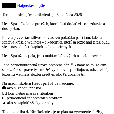
Školenie
Najpredávanejšie
Termín nasledujúceho školenia je 5. októbra 2026.
HeadSpa – školenie pre tých, ktorí chcú dodať vlasom zdravie a
duši pokoj.
Pravda je, že starostlivosť o vlasovú pokožku patrí tam, kde sa
stretáva krása a wellness - a kaderníci, ktorí sa rozbehnú teraz budú
viesť nasledujúcu kapitolu tohoto priemyslu.
HeadSpa už dospela, je to multi-miliónový trh na celom svete.
Je to bezkonkurenčná široká otvorená náruč. Znamená to, že čím
skôr začneš - práve ty - môžeš vybudovať profitujúcu, udržateľnú,
luxusnú wellness službu predtým ako ťa doženie trh.
Na našom školení HeadSpa 101 ťa naučíme:
🏣 ako si zriadiť priestor
💆‍♀️ kompletnú masáž s rituálom
💶 jednoduchú cenotvorbu s profitom
📆 ako si zaplniť všetky termíny
Toto nie je iba ďalšie školenie - je to plán na vytvorenie služby,