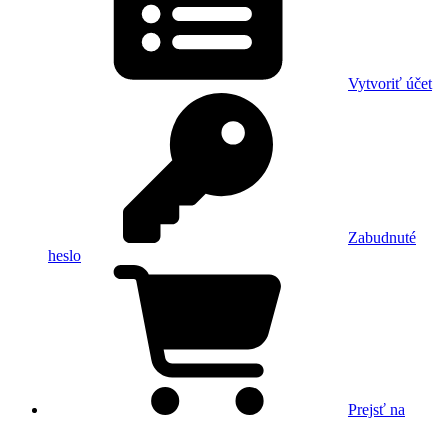
Vytvoriť účet
Zabudnuté
heslo
Prejsť na