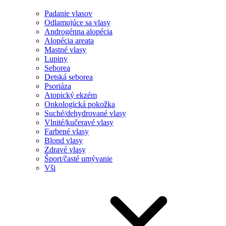
Padanie vlasov
Odlamujúce sa vlasy
Androgénna alopécia
Alopécia areata
Mastné vlasy
Lupiny
Seborea
Detská seborea
Psoriáza
Atopický ekzém
Onkologická pokožka
Suché/dehydrované vlasy
Vlnité/kučeravé vlasy
Farbené vlasy
Blond vlasy
Zdravé vlasy
Šport/časté umývanie
Vši