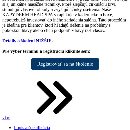
si aj unikátne masážne techniky, ktoré zlepšujú cirkuláciu krvi,
stimulujú vlasové folikuly a zvyšujú účinky ošetrenia. Naše
KAPYDERM HEAD SPA sa aplikuje v kaderníckom boxe,
nepotrebuješ investovať do iného zariadenia salóna. Táto procedúra
je ideálna pre klientov, ktorí hľadajú riešenie na problémy s
pokožkou hlavy alebo chcú podporiť zdravý rast vlasov.
Detaily o školení NIŽŠIE
.
Pre výber termínu a registráciu kliknite sem:
Registrovať sa na školenie
viac
Popis a špecifikácia