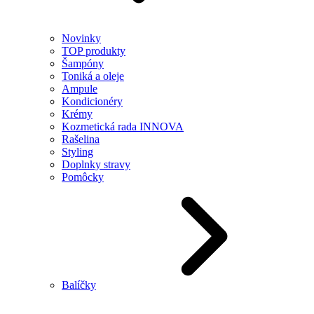
Novinky
TOP produkty
Šampóny
Toniká a oleje
Ampule
Kondicionéry
Krémy
Kozmetická rada INNOVA
Rašelina
Styling
Doplnky stravy
Pomôcky
Balíčky