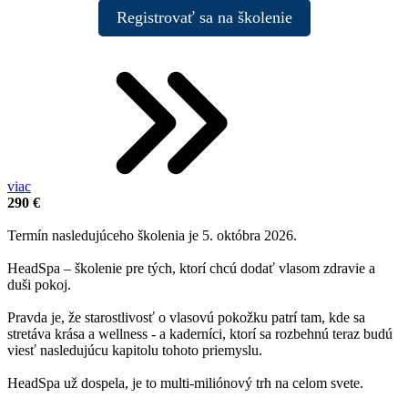
Registrovať sa na školenie
viac
290 €
.
Termín nasledujúceho školenia je 5. októbra 2026.
HeadSpa – školenie pre tých, ktorí chcú dodať vlasom zdravie a
duši pokoj.
Pravda je, že starostlivosť o vlasovú pokožku patrí tam, kde sa
stretáva krása a wellness - a kaderníci, ktorí sa rozbehnú teraz budú
viesť nasledujúcu kapitolu tohoto priemyslu.
HeadSpa už dospela, je to multi-miliónový trh na celom svete.