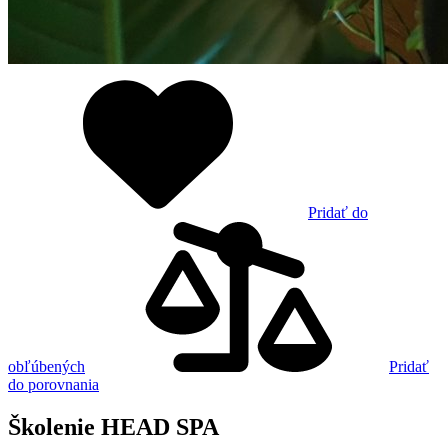
Pridať do
obľúbených
Pridať
do porovnania
Školenie HEAD SPA