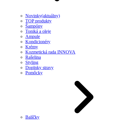
Novinky
(aktuálny)
TOP produkty
Šampóny
Toniká a oleje
Ampule
Kondicionéry
Krémy
Kozmetická rada INNOVA
Rašelina
Styling
Doplnky stravy
Pomôcky
Balíčky