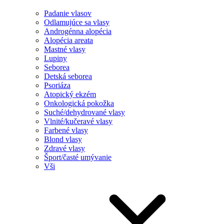
Padanie vlasov
Odlamujúce sa vlasy
Androgénna alopécia
Alopécia areata
Mastné vlasy
Lupiny
Seborea
Detská seborea
Psoriáza
Atopický ekzém
Onkologická pokožka
Suché/dehydrované vlasy
Vlnité/kučeravé vlasy
Farbené vlasy
Blond vlasy
Zdravé vlasy
Šport/časté umývanie
Vši