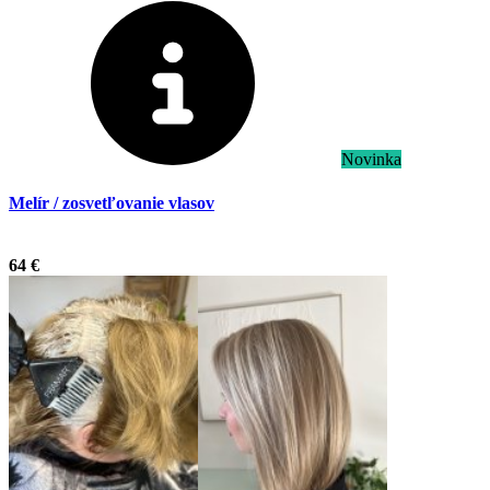
Novinka
Melír / zosvetľovanie vlasov
.
64 €