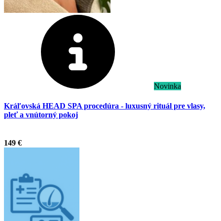
Novinka
Kráľovská HEAD SPA procedúra - luxusný rituál pre vlasy,
pleť a vnútorný pokoj
.
149 €