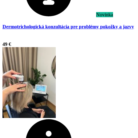
Novinka
Dermotrichologická konzultácia pre problémy pokožky a jazvy
.
49 €