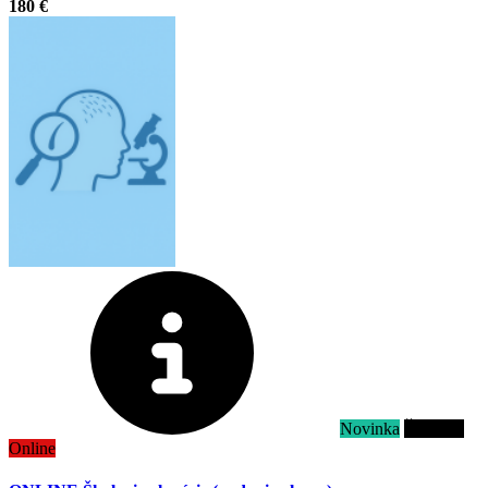
180 €
Novinka
Školenie
Online