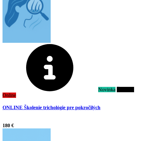
Novinka
Školenie
Online
ONLINE Školenie trichológie pre pokročilých
.
180 €