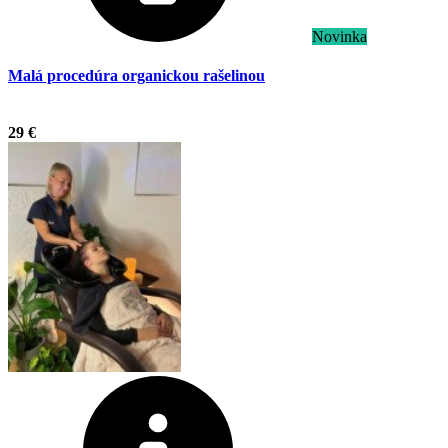
Novinka
Malá procedúra organickou rašelinou
.
29 €