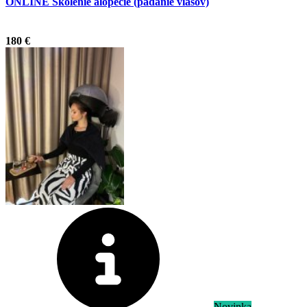
ONLINE Školenie alopécie (padanie vlasov)
.
180 €
Novinka