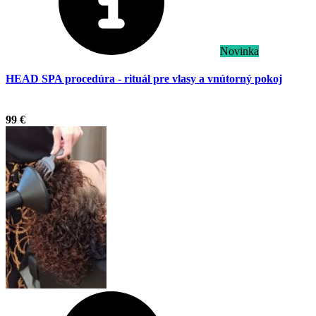
Novinka
HEAD SPA procedúra - rituál pre vlasy a vnútorný pokoj
.
99 €