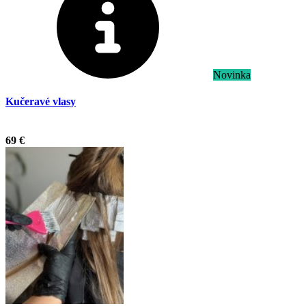
Novinka
Kučeravé vlasy
.
69 €