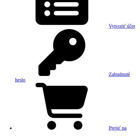
Vytvoriť účet
Zabudnuté
heslo
Prejsť na