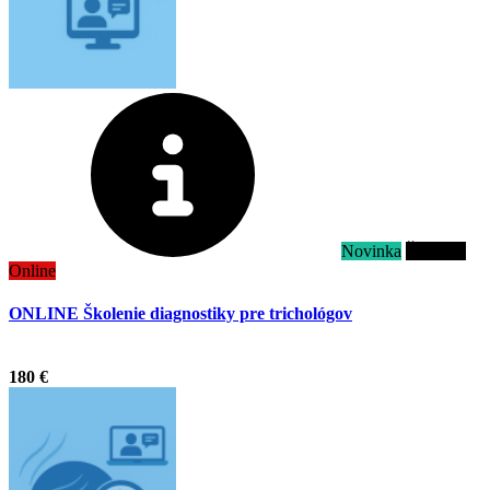
Novinka
Školenie
Online
ONLINE Školenie diagnostiky pre trichológov
.
180 €