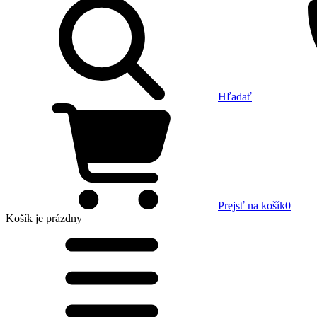
Hľadať
Prejsť na košík
0
Košík
je prázdny