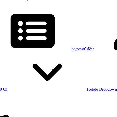
Vytvoriť účet
0 €
0
Toggle Dropdown