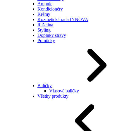
Ampule
Kondicionéry
Krémy
Kozmetická rada INNOVA
Rašelina
Styling
Doplnky stravy
Pomôcky
Balíčky
Vlasové balíčky
Všetky produkty