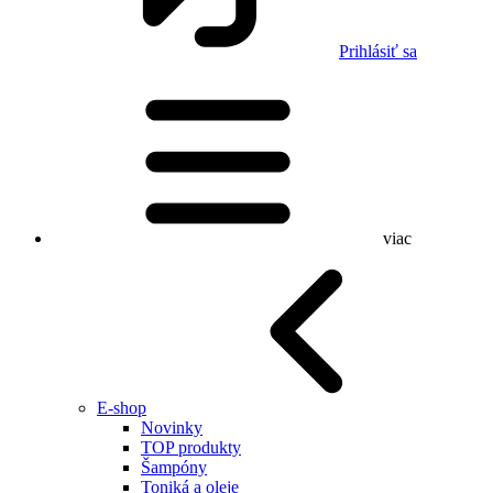
Prihlásiť sa
viac
E-shop
Novinky
TOP produkty
Šampóny
Toniká a oleje