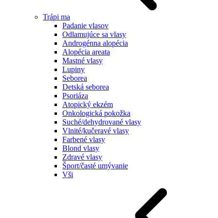
Trápi ma
Padanie vlasov
Odlamujúce sa vlasy
Androgénna alopécia
Alopécia areata
Mastné vlasy
Lupiny
Seborea
Detská seborea
Psoriáza
Atopický ekzém
Onkologická pokožka
Suché/dehydrované vlasy
Vlnité/kučeravé vlasy
Farbené vlasy
Blond vlasy
Zdravé vlasy
Šport/časté umývanie
Vši