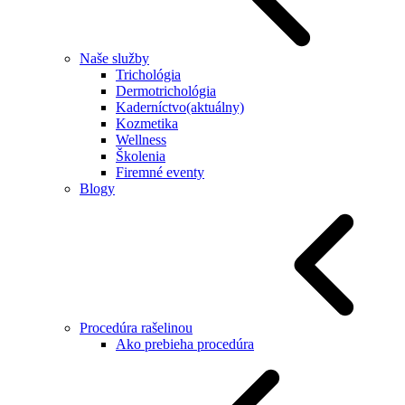
Naše služby
Trichológia
Dermotrichológia
Kaderníctvo
(aktuálny)
Kozmetika
Wellness
Školenia
Firemné eventy
Blogy
Procedúra rašelinou
Ako prebieha procedúra