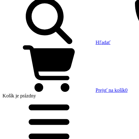
Hľadať
Prejsť na košík
0
Košík
je prázdny