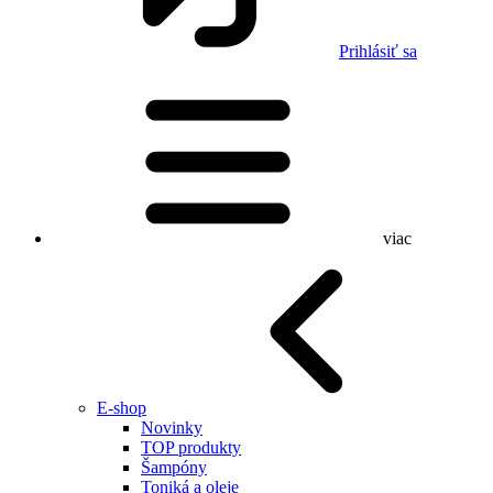
Prihlásiť sa
viac
E-shop
Novinky
TOP produkty
Šampóny
Toniká a oleje