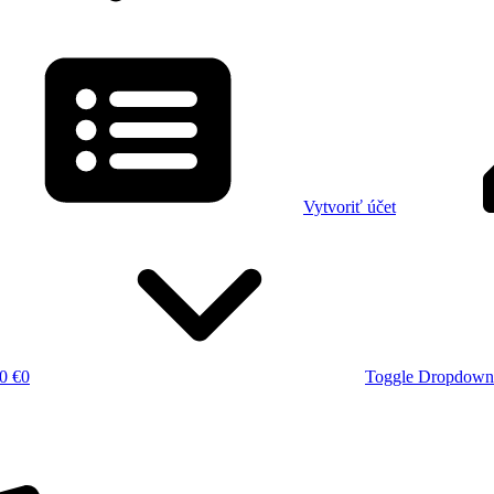
Vytvoriť účet
0 €
0
Toggle Dropdown