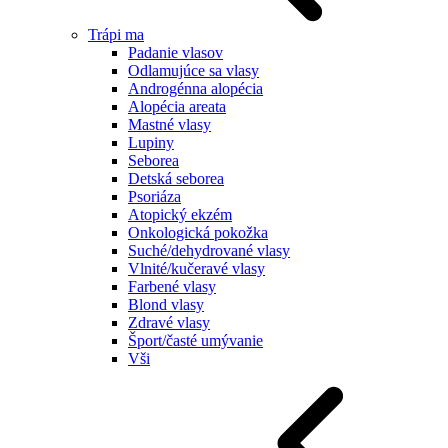
Trápi ma
Padanie vlasov
Odlamujúce sa vlasy
Androgénna alopécia
Alopécia areata
Mastné vlasy
Lupiny
Seborea
Detská seborea
Psoriáza
Atopický ekzém
Onkologická pokožka
Suché/dehydrované vlasy
Vlnité/kučeravé vlasy
Farbené vlasy
Blond vlasy
Zdravé vlasy
Šport/časté umývanie
Vši