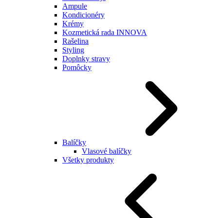
Ampule
Kondicionéry
Krémy
Kozmetická rada INNOVA
Rašelina
Styling
Doplnky stravy
Pomôcky
Balíčky
Vlasové balíčky
Všetky produkty