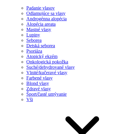
Padanie vlasov
Odlamujúce sa vlasy
Androgénna alopécia
Alopécia areata
Mastné vlasy
Lupiny
Seborea
Detská seborea
Psoriáza
Atopický ekzém
Onkologická pokožka
Suché/dehydrované vlasy
Vlnité/kučeravé vlasy
Farbené vlasy
Blond vlasy
Zdravé vlasy
Šport/časté umývanie
Vši