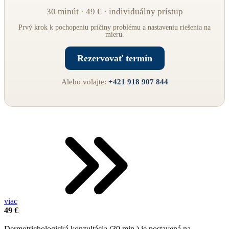
30 minút · 49 € · individuálny prístup
Prvý krok k pochopeniu príčiny problému a nastaveniu riešenia na
mieru.
Rezervovať termín
Alebo volajte:
+421 918 907 844
viac
49 €
.
Dermotrichologická konzultácia (30 min.) je postavená na