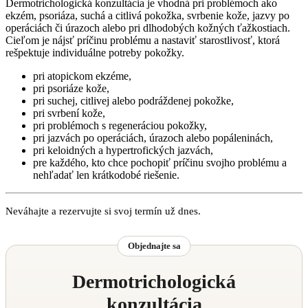
Dermotrichologická konzultácia je vhodná pri problémoch ako
ekzém, psoriáza, suchá a citlivá pokožka, svrbenie kože, jazvy po
operáciách či úrazoch alebo pri dlhodobých kožných ťažkostiach.
Cieľom je nájsť príčinu problému a nastaviť starostlivosť, ktorá
rešpektuje individuálne potreby pokožky.
pri atopickom ekzéme,
pri psoriáze kože,
pri suchej, citlivej alebo podráždenej pokožke,
pri svrbení kože,
pri problémoch s regeneráciou pokožky,
pri jazvách po operáciách, úrazoch alebo popáleninách,
pri keloidných a hypertrofických jazvách,
pre každého, kto chce pochopiť príčinu svojho problému a
nehľadať len krátkodobé riešenie.
Neváhajte a rezervujte si svoj termín už dnes.
Objednajte sa
Dermotrichologická
konzultácia