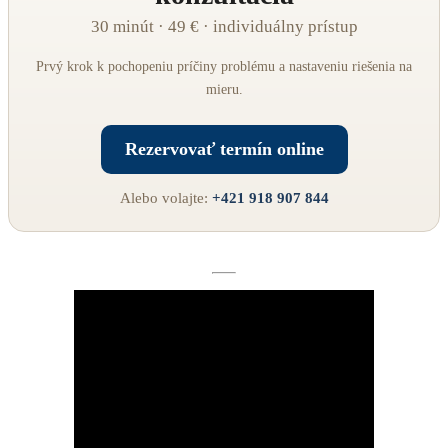
30 minút · 49 € · individuálny prístup
Prvý krok k pochopeniu príčiny problému a nastaveniu riešenia na
mieru.
Rezervovať termín online
Alebo volajte:
+421 918 907 844