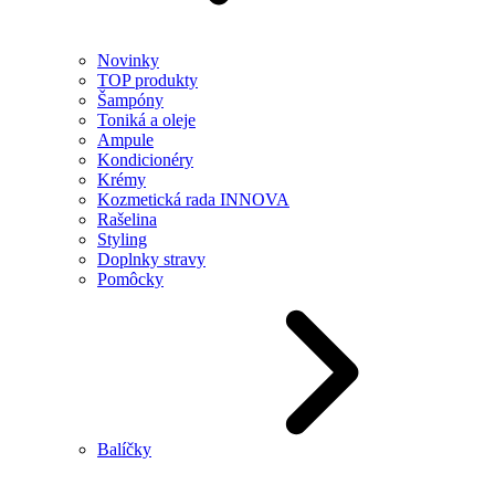
Novinky
TOP produkty
Šampóny
Toniká a oleje
Ampule
Kondicionéry
Krémy
Kozmetická rada INNOVA
Rašelina
Styling
Doplnky stravy
Pomôcky
Balíčky