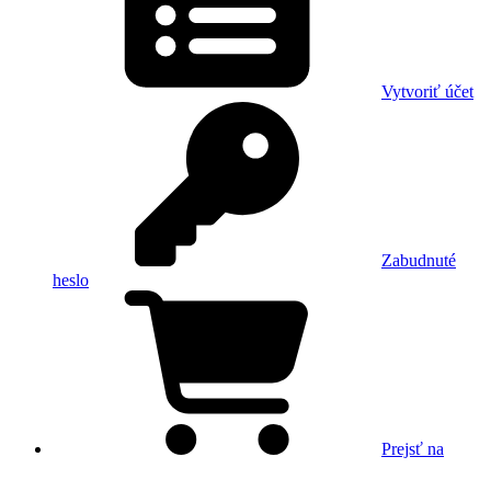
Vytvoriť účet
Zabudnuté
heslo
Prejsť na