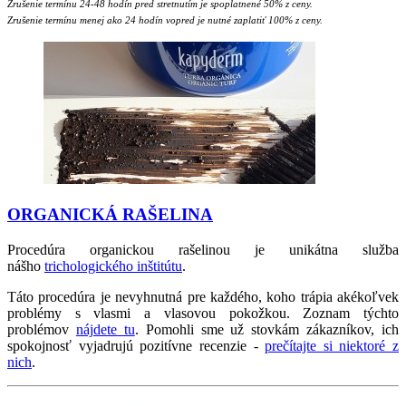
Zrušenie termínu 24-48 hodín pred stretnutím je spoplatnené 50% z ceny.
Zrušenie termínu menej ako 24 hodín vopred je nutné zaplatiť 100% z ceny.
ORGANICKÁ RAŠELINA
Procedúra organickou rašelinou je unikátna služba
nášho
trichologického inštitútu
.
Táto procedúra je nevyhnutná pre každého, koho trápia akékoľvek
problémy s vlasmi a vlasovou pokožkou. Zoznam týchto
problémov
nájdete tu
. Pomohli sme už stovkám zákazníkov, ich
spokojnosť vyjadrujú pozitívne recenzie -
prečítajte si niektoré z
nich
.