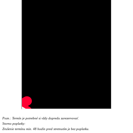
Pozn.: Termín je potrebné si vždy dopredu zarezervovať.
Storno poplatky:
Zrušenie termínu min. 48 hodín pred stretnutím je bez poplatku.