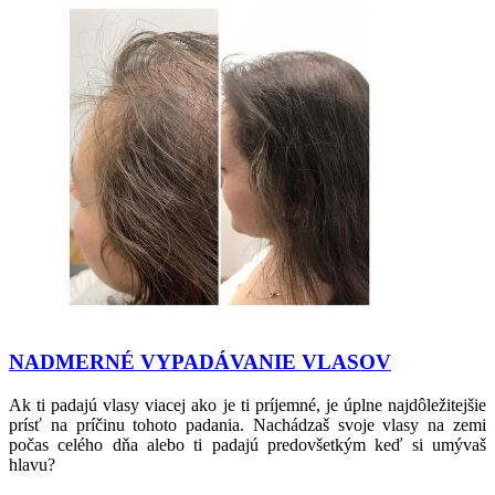
NADMERNÉ VYPADÁVANIE VLASOV
Ak ti padajú vlasy viacej ako je ti príjemné, je úplne najdôležitejšie
prísť na príčinu tohoto padania. Nachádzaš svoje vlasy na zemi
počas celého dňa alebo ti padajú predovšetkým keď si umývaš
hlavu?