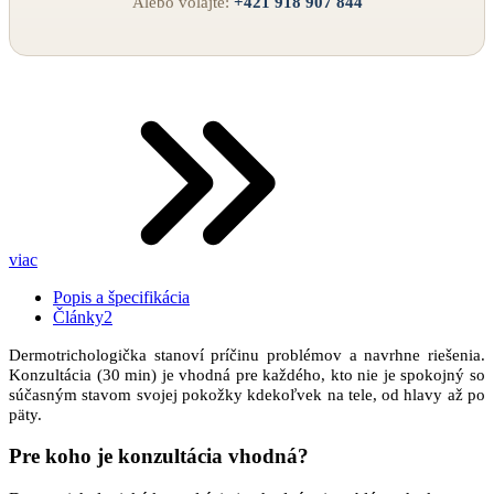
Alebo volajte:
+421 918 907 844
viac
Popis a špecifikácia
Články
2
Dermotrichologička stanoví príčinu problémov a navrhne riešenia.
Konzultácia (30 min) je vhodná pre každého, kto nie je spokojný so
súčasným stavom svojej pokožky kdekoľvek na tele, od hlavy až po
päty.
Pre koho je konzultácia vhodná?