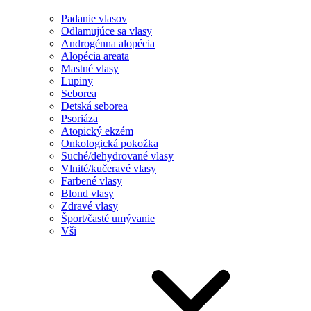
Padanie vlasov
Odlamujúce sa vlasy
Androgénna alopécia
Alopécia areata
Mastné vlasy
Lupiny
Seborea
Detská seborea
Psoriáza
Atopický ekzém
Onkologická pokožka
Suché/dehydrované vlasy
Vlnité/kučeravé vlasy
Farbené vlasy
Blond vlasy
Zdravé vlasy
Šport/časté umývanie
Vši