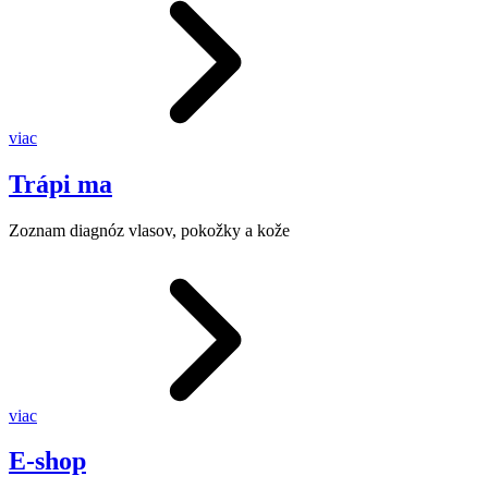
viac
Trápi ma
Zoznam diagnóz vlasov, pokožky a kože
viac
E-shop