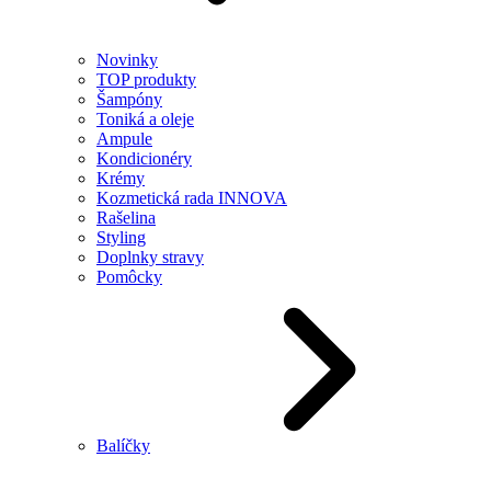
Novinky
TOP produkty
Šampóny
Toniká a oleje
Ampule
Kondicionéry
Krémy
Kozmetická rada INNOVA
Rašelina
Styling
Doplnky stravy
Pomôcky
Balíčky