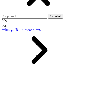
Odoslať
%s ...
%s
%image
%title
%s
%code