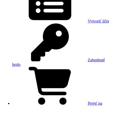
Vytvoriť účet
Zabudnuté
heslo
Prejsť na