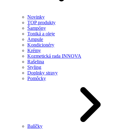
Novinky
TOP produkty
Šampóny
Toniká a oleje
Ampule
Kondicionéry
Krémy
Kozmetická rada INNOVA
Rašelina
Styling
Doplnky stravy
Pomôcky
Balíčky