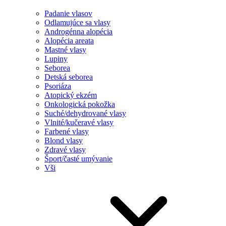
Padanie vlasov
Odlamujúce sa vlasy
Androgénna alopécia
Alopécia areata
Mastné vlasy
Lupiny
Seborea
Detská seborea
Psoriáza
Atopický ekzém
Onkologická pokožka
Suché/dehydrované vlasy
Vlnité/kučeravé vlasy
Farbené vlasy
Blond vlasy
Zdravé vlasy
Šport/časté umývanie
Vši