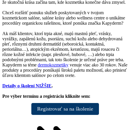
že skutočná krása začína tam, kde kozmetika konečne dáva zmysel.
Chceš rozšíriť ponuku služieb poskytovaných v tvojom
kozmetickom salóne, salóne krásy alebo wellness centre o unikátne
procedúry organickou rašelinou, ktoré ponúka značka Kapyderm?
Ak máš klientov, ktorí trpia akné, majú mastnú pleť, vrásky,
vyrážky, zapálenú kožu, psoriázu, suchú kožu alebo dehydrovaná
pleť, rôznymi druhmi dermatitíd (seboroická, kontaktná,
perioriálna…), atopickým ekzémom, keratózou, majú rosaceu či
rôzne kožné infekcie (napr. plesňové, hubové, …) alebo trpia
podobnými problémami, tak toto školenie je určené práve pre teba.
Kapyderm sa téme
dermokozmetiky
venuje viac ako 30 rokov. Naše
produkty a procedúry ponúkajú širokú paletu možností, ako priniesť
úľavu klientom salónov po celom svete.
Detaily o školení NIŽŠIE
.
Pre výber termínu a registráciu kliknite sem:
Registrovať sa na školenie