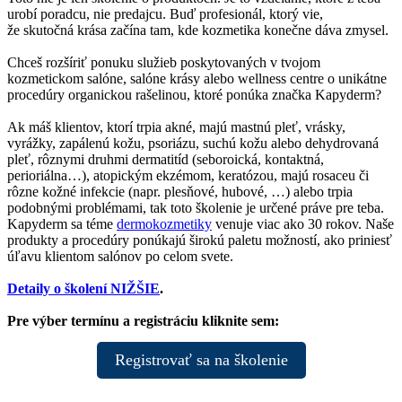
urobí poradcu, nie predajcu. Buď profesionál, ktorý vie,
že skutočná krása začína tam, kde kozmetika konečne dáva zmysel.
Chceš rozšíriť ponuku služieb poskytovaných v tvojom
kozmetickom salóne, salóne krásy alebo wellness centre o unikátne
procedúry organickou rašelinou, ktoré ponúka značka Kapyderm?
Ak máš klientov, ktorí trpia akné, majú mastnú pleť, vrásky,
vyrážky, zapálenú kožu, psoriázu, suchú kožu alebo dehydrovaná
pleť, rôznymi druhmi dermatitíd (seboroická, kontaktná,
perioriálna…), atopickým ekzémom, keratózou, majú rosaceu či
rôzne kožné infekcie (napr. plesňové, hubové, …) alebo trpia
podobnými problémami, tak toto školenie je určené práve pre teba.
Kapyderm sa téme
dermokozmetiky
venuje viac ako 30 rokov. Naše
produkty a procedúry ponúkajú širokú paletu možností, ako priniesť
úľavu klientom salónov po celom svete.
Detaily o školení NIŽŠIE
.
Pre výber termínu a registráciu kliknite sem:
Registrovať sa na školenie