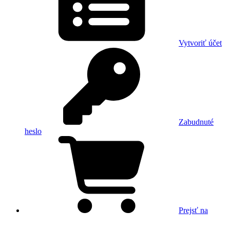
Vytvoriť účet
Zabudnuté
heslo
Prejsť na