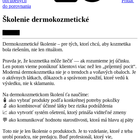
obľúbených
Pridať
do porovnania
Školenie dermokozmetické
Školenie
Dermokozmetické školenie – pre tých, ktorí chcú, aby kozmetika
bola riešením, nie len rituálom.
Pravda je, že kozmetika môže liečiť — ak rozumieme jej účinku.
Len potom vieme ponúknuť klientovi viac než len „príjemný pocit“.
Moderná dermokozmetika nie je o trendoch a voňavých obaloch. Je
o aktívnych látkach, dôkazoch a správnom použití, ktoré vedú k
výsledku, nie k sklamaniu.
Na dermokozmetickom školení ťa naučíme:
🧴 ako vybrať produkty podľa konkrétnej potreby pokožky
🔬 ako kombinovať účinné látky bez rizika podráždenia
📈 ako vytvoriť systém ošetrení, ktorý prináša viditeľné zmeny
💬 ako komunikovať hodnotu starostlivosti, ktorá má hlavu aj päty
Toto nie je len školenie o produktoch. Je to vzdelanie, ktoré z teba
urobí poradcu, nie predajcu. Buď profesionál, ktorý vie,