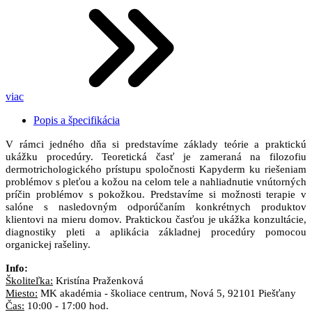
viac
Popis a špecifikácia
V rámci jedného dňa si predstavíme základy teórie a praktickú
ukážku procedúry. Teoretická časť je zameraná na filozofiu
dermotrichologického prístupu spoločnosti Kapyderm ku riešeniam
problémov s pleťou a kožou na celom tele a nahliadnutie vnútorných
príčin problémov s pokožkou. Predstavíme si možnosti terapie v
salóne s nasledovným odporúčaním konkrétnych produktov
klientovi na mieru domov. Praktickou časťou je ukážka konzultácie,
diagnostiky pleti a aplikácia základnej procedúry pomocou
organickej rašeliny.
Info:
Školiteľka:
Kristína Praženková
Miesto:
MK akadémia - školiace centrum, Nová 5, 92101 Piešťany
Čas:
10:00 - 17:00 hod.