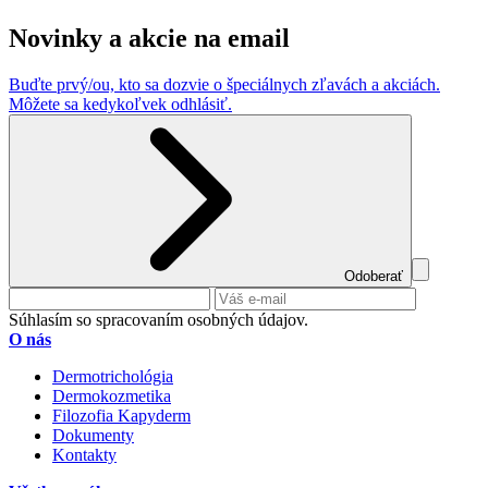
Novinky a akcie na email
Buďte prvý/ou, kto sa dozvie o špeciálnych zľavách a akciách.
Môžete sa kedykoľvek odhlásiť.
Odoberať
Súhlasím so spracovaním osobných údajov.
O nás
Dermotrichológia
Dermokozmetika
Filozofia Kapyderm
Dokumenty
Kontakty