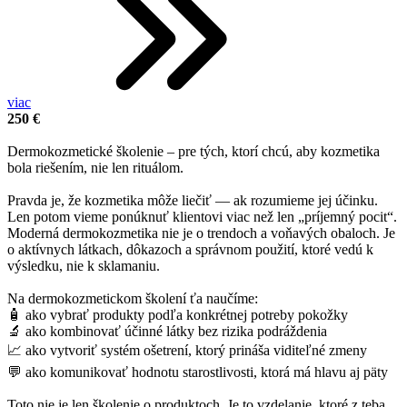
viac
250 €
.
Dermokozmetické školenie – pre tých, ktorí chcú, aby kozmetika
bola riešením, nie len rituálom.
Pravda je, že kozmetika môže liečiť — ak rozumieme jej účinku.
Len potom vieme ponúknuť klientovi viac než len „príjemný pocit“.
Moderná dermokozmetika nie je o trendoch a voňavých obaloch. Je
o aktívnych látkach, dôkazoch a správnom použití, ktoré vedú k
výsledku, nie k sklamaniu.
Na dermokozmetickom školení ťa naučíme:
🧴 ako vybrať produkty podľa konkrétnej potreby pokožky
🔬 ako kombinovať účinné látky bez rizika podráždenia
📈 ako vytvoriť systém ošetrení, ktorý prináša viditeľné zmeny
💬 ako komunikovať hodnotu starostlivosti, ktorá má hlavu aj päty
Toto nie je len školenie o produktoch. Je to vzdelanie, ktoré z teba