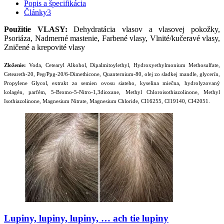
Popis a špecifikácia
Články
3
Použitie VLASY:
Dehydratácia vlasov a vlasovej pokožky,
Psoriáza, Nadmerné mastenie, Farbené vlasy, Vlnité/kučeravé vlasy,
Zničené a krepovité vlasy
Zloženie:
Voda, Cetearyl Alkohol, Dipalmitoylethyl, Hydroxyethylmonium Methosulfate,
Ceteareth-20, Peg/Ppg-20/6-Dimethicone, Quanternium-80, olej zo sladkej mandle, glycerín,
Propylene Glycol, extrakt zo semien ovosu siateho, kyselina miečna, hydrolyzovaný
kolagén, parfém, 5-Bromo-5-Nitro-1,3dioxane, Methyl Chloroisothiazolinone, Methyl
Isothiazolinone, Magnesium Nitrate, Magnesium Chloride, CI16255, CI19140, CI42051.
Lupiny, lupiny, lupiny, … ach tie lupiny