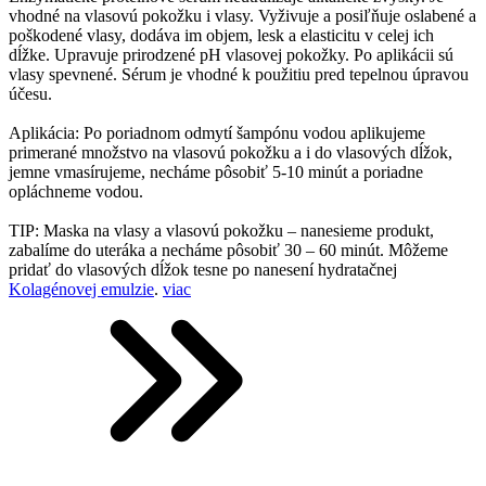
vhodné na vlasovú pokožku i vlasy. Vyživuje a posiľňuje oslabené a
poškodené vlasy, dodáva im objem, lesk a elasticitu v celej ich
dĺžke. Upravuje prirodzené pH vlasovej pokožky. Po aplikácii sú
vlasy spevnené. Sérum je vhodné k použitiu pred tepelnou úpravou
účesu.
Aplikácia: Po poriadnom odmytí šampónu vodou aplikujeme
primerané množstvo na vlasovú pokožku a i do vlasových dĺžok,
jemne vmasírujeme, necháme pôsobiť 5-10 minút a poriadne
opláchneme vodou.
TIP: Maska na vlasy a vlasovú pokožku – nanesieme produkt,
zabalíme do uteráka a necháme pôsobiť 30 – 60 minút. Môžeme
pridať do vlasových dĺžok tesne po nanesení hydratačnej
Kolagénovej emulzie
.
viac