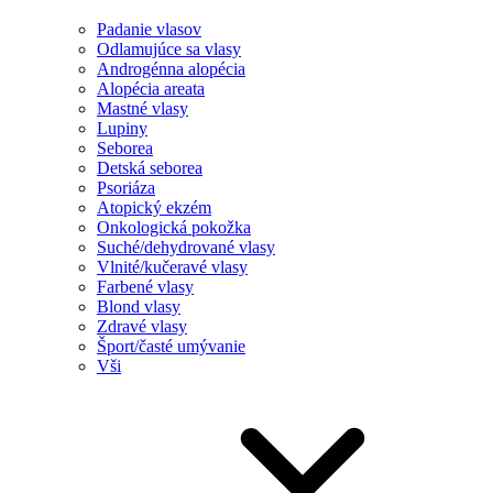
Padanie vlasov
Odlamujúce sa vlasy
Androgénna alopécia
Alopécia areata
Mastné vlasy
Lupiny
Seborea
Detská seborea
Psoriáza
Atopický ekzém
Onkologická pokožka
Suché/dehydrované vlasy
Vlnité/kučeravé vlasy
Farbené vlasy
Blond vlasy
Zdravé vlasy
Šport/časté umývanie
Vši