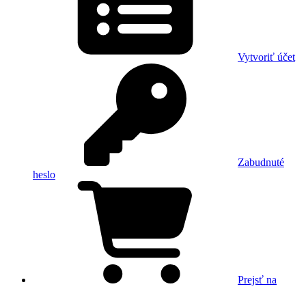
Vytvoriť účet
Zabudnuté
heslo
Prejsť na