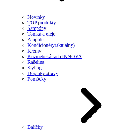
Novinky
TOP produkty
Šampóny
Toniká a oleje
Ampule
Kondicionéry
(aktuálny)
Krémy
Kozmetická rada INNOVA
Rašelina
Styling
Doplnky stravy
Pomôcky
Balíčky