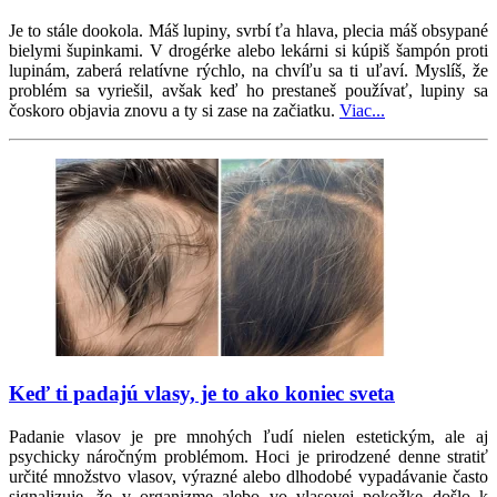
Je to stále dookola. Máš lupiny, svrbí ťa hlava, plecia máš obsypané
bielymi šupinkami. V drogérke alebo lekárni si kúpiš šampón proti
lupinám, zaberá relatívne rýchlo, na chvíľu sa ti uľaví. Myslíš, že
problém sa vyriešil, avšak keď ho prestaneš používať, lupiny sa
čoskoro objavia znovu a ty si zase na začiatku.
Viac...
Keď ti padajú vlasy, je to ako koniec sveta
Padanie vlasov je pre mnohých ľudí nielen estetickým, ale aj
psychicky náročným problémom. Hoci je prirodzené denne stratiť
určité množstvo vlasov, výrazné alebo dlhodobé vypadávanie často
signalizuje, že v organizme alebo vo vlasovej pokožke došlo k