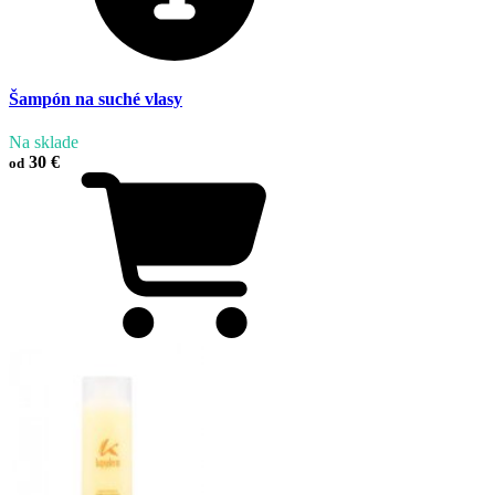
Šampón na suché vlasy
Na sklade
30 €
od