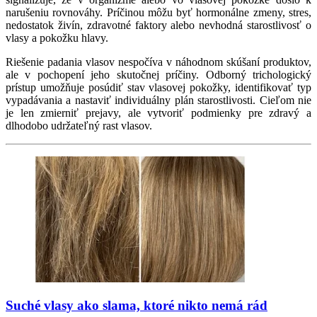
narušeniu rovnováhy. Príčinou môžu byť hormonálne zmeny, stres,
nedostatok živín, zdravotné faktory alebo nevhodná starostlivosť o
vlasy a pokožku hlavy.
Riešenie padania vlasov nespočíva v náhodnom skúšaní produktov,
ale v pochopení jeho skutočnej príčiny. Odborný trichologický
prístup umožňuje posúdiť stav vlasovej pokožky, identifikovať typ
vypadávania a nastaviť individuálny plán starostlivosti. Cieľom nie
je len zmierniť prejavy, ale vytvoriť podmienky pre zdravý a
dlhodobo udržateľný rast vlasov.
Suché vlasy ako slama, ktoré nikto nemá rád