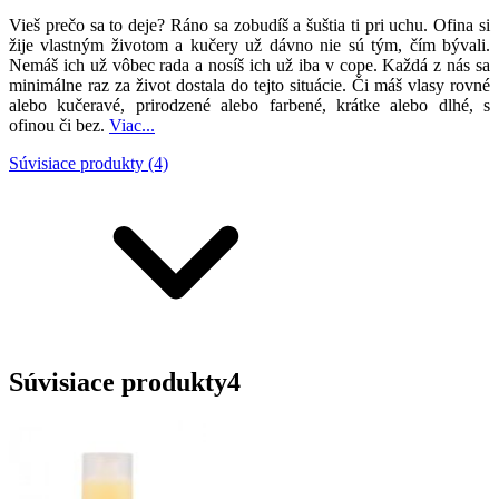
Vieš prečo sa to deje? Ráno sa zobudíš a šuštia ti pri uchu. Ofina si
žije vlastným životom a kučery už dávno nie sú tým, čím bývali.
Nemáš ich už vôbec rada a nosíš ich už iba v cope. Každá z nás sa
minimálne raz za život dostala do tejto situácie.
Či máš vlasy rovné
alebo kučeravé, prirodzené alebo farbené, krátke alebo dlhé, s
ofinou či bez.
Viac...
Súvisiace produkty (4)
Súvisiace produkty
4