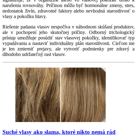
narušeniu rovnováhy. Príčinou môžu byť hormonálne zmeny, stres,
nedostatok živín, zdravotné faktory alebo nevhodná starostlivosť o
vlasy a pokožku hlavy.
Riešenie padania vlasov nespočíva v náhodnom skúšaní produktov,
ale v pochopení jeho skutočnej príčiny. Odborný trichologický
prístup umožňuje posúdiť stav vlasovej pokožky, identifikovať typ
vypadávania a nastaviť individuálny plán starostlivosti. Cieľom nie
je len zmierniť prejavy, ale vytvoriť podmienky pre zdravý a
dlhodobo udržateľný rast vlasov.
Suché vlasy ako slama, ktoré nikto nemá rád