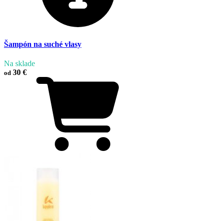
Šampón na suché vlasy
Na sklade
30 €
od