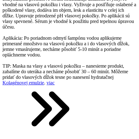
vhodné na vlasovú pokožku i vlasy. Vyživuje a posiľňuje oslabené a
poškodené vlasy, dodáva im objem, lesk a elasticitu v celej ich
dĺžke. Upravuje prirodzené pH vlasovej pokožky. Po aplikácii sú
vlasy spevnené. Sérum je vhodné k použitiu pred tepelnou úpravou
účesu.
Aplikácia: Po poriadnom odmytí šampónu vodou aplikujeme
primerané množstvo na vlasovú pokožku a i do vlasových dĺžok,
jemne vmasírujeme, necháme pôsobiť 5-10 minút a poriadne
opláchneme vodou.
TIP: Maska na vlasy a vlasovú pokožku – nanesieme produkt,
zabalíme do uteráka a necháme pôsobiť 30 – 60 minút. Môžeme
pridať do vlasových dĺžok tesne po nanesení hydratačnej
Kolagénovej emulzie
.
viac