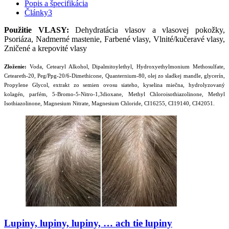
Popis a špecifikácia
Články
3
Použitie VLASY:
Dehydratácia vlasov a vlasovej pokožky,
Psoriáza, Nadmerné mastenie, Farbené vlasy, Vlnité/kučeravé vlasy,
Zničené a krepovité vlasy
Zloženie:
Voda, Cetearyl Alkohol, Dipalmitoylethyl, Hydroxyethylmonium Methosulfate,
Ceteareth-20, Peg/Ppg-20/6-Dimethicone, Quanternium-80, olej zo sladkej mandle, glycerín,
Propylene Glycol, extrakt zo semien ovosu siateho, kyselina miečna, hydrolyzovaný
kolagén, parfém, 5-Bromo-5-Nitro-1,3dioxane, Methyl Chloroisothiazolinone, Methyl
Isothiazolinone, Magnesium Nitrate, Magnesium Chloride, CI16255, CI19140, CI42051.
Lupiny, lupiny, lupiny, … ach tie lupiny