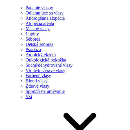
Padanie vlasov
Odlamujúce sa vlasy
Androgénna alopécia
Alopécia areata
Mastné vlasy
Lupiny
Seborea
Detská seborea
Psoriáza
Atopický ekzém
Onkologická pokožka
Suché/dehydrované vlasy
Vlnité/kučeravé vlasy
Farbené vlasy
Blond vlasy
Zdravé vlasy
Šport/časté umývanie
Vši