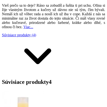
Vieš prečo sa to deje? Ráno sa zobudíš a šuštia ti pri uchu. Ofina si
žije vlastným životom a kučery už dávno nie sú tým, čím bývali.
Nemáš ich už vôbec rada a nosíš ich už iba v cope. Každá z nás sa
minimálne raz za život dostala do tejto situácie.
Či máš vlasy rovné
alebo kučeravé, prirodzené alebo farbené, krátke alebo dlhé, s
ofinou či bez.
Viac...
Súvisiace produkty (4)
Súvisiace produkty
4