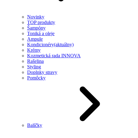
Novinky
TOP produkty
Šampóny
Toniká a oleje
Ampule
Kondicionéry
(aktuálny)
Krémy
Kozmetická rada INNOVA
Rašelina
Styling
Doplnky stravy
Pomôcky
Balíčky