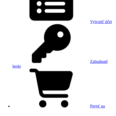
Vytvoriť účet
Zabudnuté
heslo
Prejsť na