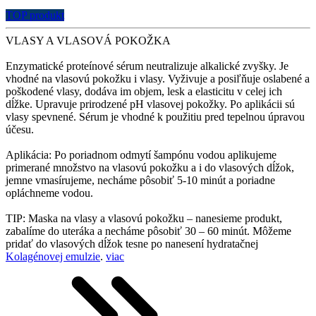
TOP produkt
VLASY A VLASOVÁ POKOŽKA
Enzymatické proteínové sérum neutralizuje alkalické zvyšky. Je
vhodné na vlasovú pokožku i vlasy. Vyživuje a posiľňuje oslabené a
poškodené vlasy, dodáva im objem, lesk a elasticitu v celej ich
dĺžke. Upravuje prirodzené pH vlasovej pokožky. Po aplikácii sú
vlasy spevnené. Sérum je vhodné k použitiu pred tepelnou úpravou
účesu.
Aplikácia: Po poriadnom odmytí šampónu vodou aplikujeme
primerané množstvo na vlasovú pokožku a i do vlasových dĺžok,
jemne vmasírujeme, necháme pôsobiť 5-10 minút a poriadne
opláchneme vodou.
TIP: Maska na vlasy a vlasovú pokožku – nanesieme produkt,
zabalíme do uteráka a necháme pôsobiť 30 – 60 minút. Môžeme
pridať do vlasových dĺžok tesne po nanesení hydratačnej
Kolagénovej emulzie
.
viac