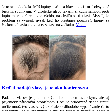
Je to stále dookola. Máš lupiny, svrbí ťa hlava, plecia máš obsypané
bielymi šupinkami. V drogérke alebo lekárni si kúpiš šampón proti
lupinám, zaberá relatívne rýchlo, na chvíľu sa ti uľaví. Myslíš, že
problém sa vyriešil, avšak keď ho prestaneš používať, lupiny sa
čoskoro objavia znovu a ty si zase na začiatku.
Viac...
Keď ti padajú vlasy, je to ako koniec sveta
Padanie vlasov je pre mnohých ľudí nielen estetickým, ale aj
psychicky náročným problémom. Hoci je prirodzené denne stratiť
určité množstvo vlasov, výrazné alebo dlhodobé vypadávanie často
signalizuje, že v organizme alebo vo vlasovej pokožke došlo k