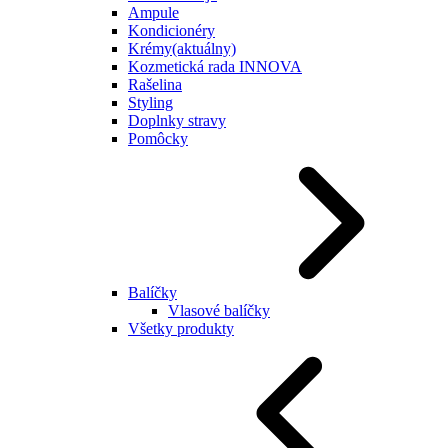
Ampule
Kondicionéry
Krémy
(aktuálny)
Kozmetická rada INNOVA
Rašelina
Styling
Doplnky stravy
Pomôcky
Balíčky
Vlasové balíčky
Všetky produkty