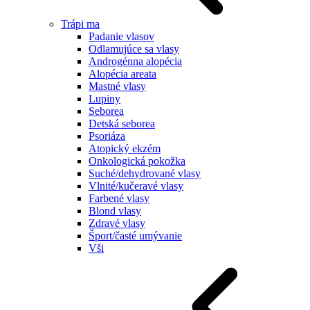
Trápi ma
Padanie vlasov
Odlamujúce sa vlasy
Androgénna alopécia
Alopécia areata
Mastné vlasy
Lupiny
Seborea
Detská seborea
Psoriáza
Atopický ekzém
Onkologická pokožka
Suché/dehydrované vlasy
Vlnité/kučeravé vlasy
Farbené vlasy
Blond vlasy
Zdravé vlasy
Šport/časté umývanie
Vši