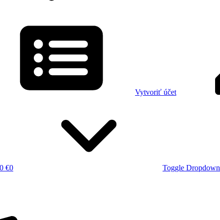
Vytvoriť účet
0 €
0
Toggle Dropdown