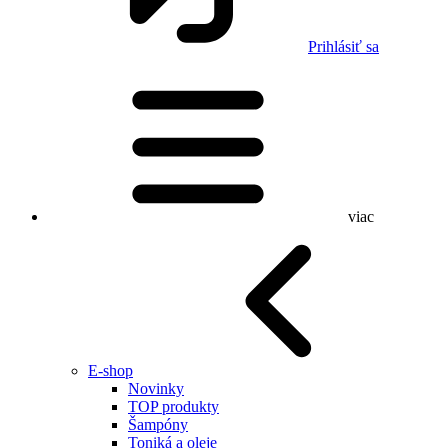
Prihlásiť sa
viac
E-shop
Novinky
TOP produkty
Šampóny
Toniká a oleje