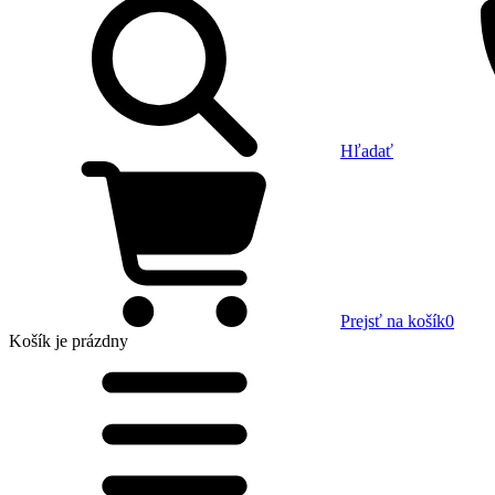
Hľadať
Prejsť na košík
0
Košík
je prázdny