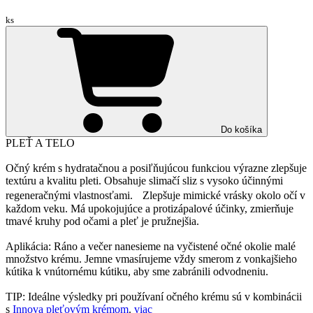
ks
Do košíka
PLEŤ A TELO
Očný krém s hydratačnou a posiľňujúcou funkciou výrazne zlepšuje
textúru a kvalitu pleti. Obsahuje slimačí sliz s vysoko účinnými
regeneračnými vlastnosťami. Zlepšuje mimické vrásky okolo očí v
každom veku. Má upokojujúce a protizápalové účinky, zmierňuje
tmavé kruhy pod očami a pleť je pružnejšia.
Aplikácia: Ráno a večer nanesieme na vyčistené očné okolie malé
množstvo krému. Jemne vmasírujeme vždy smerom z vonkajšieho
kútika k vnútornému kútiku, aby sme zabránili odvodneniu.
TIP: Ideálne výsledky pri používaní očného krému sú v kombinácii
s
Innova pleťovým krémom
.
viac