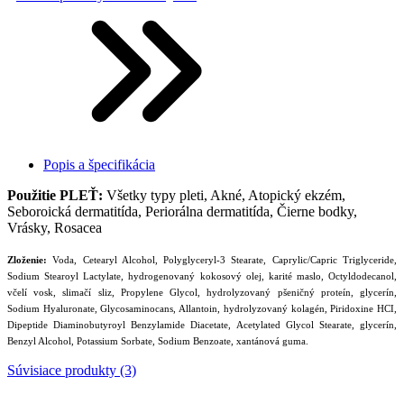
Popis a špecifikácia
Použitie PLEŤ:
Všetky typy pleti, Akné, Atopický ekzém,
Seboroická dermatitída, Periorálna dermatitída, Čierne bodky,
Vrásky, Rosacea
Zloženie:
Voda, Cetearyl Alcohol, Polyglyceryl-3 Stearate, Caprylic/Capric Triglyceride,
Sodium Stearoyl Lactylate, hydrogenovaný kokosový olej, karité maslo, Octyldodecanol,
včelí vosk, slimačí sliz, Propylene Glycol, hydrolyzovaný pšeničný proteín, glycerín,
Sodium Hyaluronate, Glycosaminocans, Allantoin, hydrolyzovaný kolagén, Piridoxine HCI,
Dipeptide Diaminobutyroyl Benzylamide Diacetate, Acetylated Glycol Stearate, glycerín,
Benzyl Alcohol, Potassium Sorbate, Sodium Benzoate, xantánová guma.
Súvisiace produkty (3)