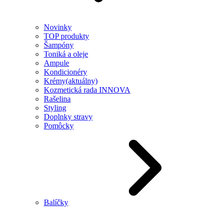
Novinky
TOP produkty
Šampóny
Toniká a oleje
Ampule
Kondicionéry
Krémy
(aktuálny)
Kozmetická rada INNOVA
Rašelina
Styling
Doplnky stravy
Pomôcky
Balíčky