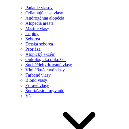
Padanie vlasov
Odlamujúce sa vlasy
Androgénna alopécia
Alopécia areata
Mastné vlasy
Lupiny
Seborea
Detská seborea
Psoriáza
Atopický ekzém
Onkologická pokožka
Suché/dehydrované vlasy
Vlnité/kučeravé vlasy
Farbené vlasy
Blond vlasy
Zdravé vlasy
Šport/časté umývanie
Vši