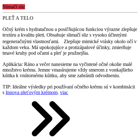
Slimačí sliz
PLEŤ A TELO
Očný krém s hydratačnou a posiľňujúcou funkciou výrazne zlepšuje
textúru a kvalitu pleti. Obsahuje slimačí sliz s vysoko účinnými
regeneračnými vlastnosťami. Zlepšuje mimické vrásky okolo očí v
každom veku. Má upokojujúce a protizápalové účinky, zmierňuje
tmavé kruhy pod očami a pleť je pružnejšia.
Aplikácia: Ráno a večer nanesieme na vyčistené očné okolie malé
množstvo krému. Jemne vmasírujeme vždy smerom z vonkajšieho
kútika k vnútornému kútiku, aby sme zabránili odvodneniu.
TIP: Ideálne výsledky pri používaní očného krému sú v kombinácii
s
Innova pleťovým krémom
.
viac