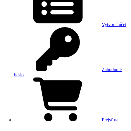
Vytvoriť účet
Zabudnuté
heslo
Prejsť na