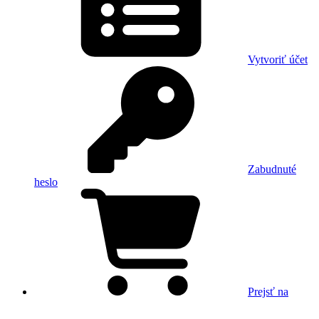
Vytvoriť účet
Zabudnuté
heslo
Prejsť na