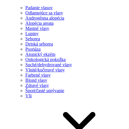
Padanie vlasov
Odlamujúce sa vlasy
Androgénna alopécia
Alopécia areata
Mastné vlasy
Lupiny
Seborea
Detská seborea
Psoriáza
Atopický ekzém
Onkologická pokožka
Suché/dehydrované vlasy
Vlnité/kučeravé vlasy
Farbené vlasy
Blond vlasy
Zdravé vlasy
Šport/časté umývanie
Vši