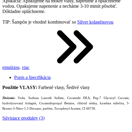
Aplikácia: Aplikujeme na mokré vlasy, napeníme a opláchneme
vodou. Opakujeme napenenie a necháme 3-10 minút pôsobiť.
Dôkladne opláchneme.
TIP: Šampón je vhodné kombinovať so
Silver kolagénovou
emulziou
.
viac
Popis a špecifikácia
Použitie VLASY:
Farbené vlasy, Šedivé vlasy
Zloženie:
Voda, Sodium Laureth Sulfate, Cocamide DEA, Peg-7 Glyceryl Cocoate,
hydrolyzovaný kolagén, Cocamidopropyl Betaine, chlorid sódny, kyselina mliečna, 5-
Bromo-5-Nitro-1.3 Dioxane, parfém, Tocopheryl Acetate, CI 60730.
Súvisiace produkty (3)