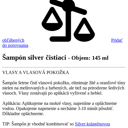
obľúbených
Pridať
do porovnania
Šampón silver čistiaci
- Objem: 145 ml
VLASY A VLASOVÁ POKOŽKA
Šampón šetrne čistí vlasovú pokožku, eliminuje žlté a oranžové tóny
nielen na melírovaných a farbených, ale tiež na prirodzene šedivých
vlasoch. Vlasy zostávajú po aplikácii vyživené a hebké.
Aplikácia: Aplikujeme na mokré vlasy, napeníme a opláchneme
vodou. Opakujeme napenenie a necháme 3-10 minút pôsobiť.
Dôkladne opláchneme.
TIP: Šampón je vhodné kombinovať so
Silver kolagénovou