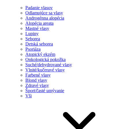
Padanie vlasov
Odlamujúce sa vlasy
Androgénna alopécia
Alopécia areata
Mastné vlasy
Lupiny
Seborea
Detská seborea
Psoriáza
Atopický ekzém
Onkologická pokožka
Suché/dehydrované vlasy
Vlnité/kučeravé vlasy
Farbené vlasy
Blond vlasy
Zdravé vlasy
Šport/časté umývanie
Vši