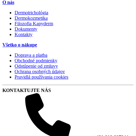
O nás
Dermotrichológia
Dermokozmetika
Filozofia Kapyderm
Dokumenty
Kontakty
Všetko o nákupe
Doprava a platba
Obchodné podmienky
Odstúpenie od zmluvy
Ochrana osobných údajov
Pravidlá používania cookies
KONTAKTUJTE NÁS