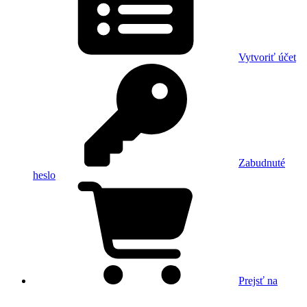
Vytvoriť účet
Zabudnuté
heslo
Prejsť na