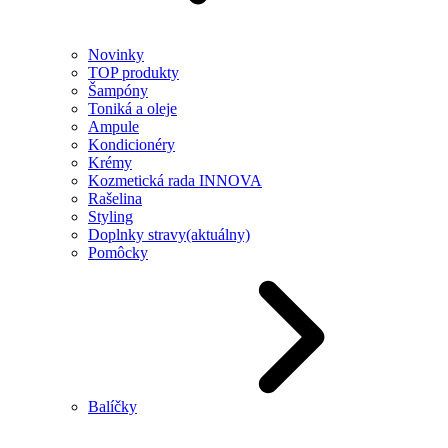
Novinky
TOP produkty
Šampóny
Toniká a oleje
Ampule
Kondicionéry
Krémy
Kozmetická rada INNOVA
Rašelina
Styling
Doplnky stravy
(aktuálny)
Pomôcky
Balíčky