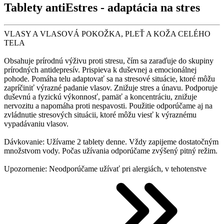
Tablety antiEstres - adaptácia na stres
VLASY A VLASOVÁ POKOŽKA, PLEŤ A KOŽA CELÉHO
TELA
Obsahuje prírodnú výživu proti stresu, čím sa zaraďuje do skupiny
prírodných antidepresív. Prispieva k duševnej a emocionálnej
pohode. Pomáha telu adaptovať sa na stresové situácie, ktoré môžu
zapríčiniť výrazné padanie vlasov. Znižuje stres a únavu. Podporuje
duševnú a fyzickú výkonnosť, pamäť a koncentráciu, znižuje
nervozitu a napomáha proti nespavosti. Použitie odporúčame aj na
zvládnutie stresových situácii, ktoré môžu viesť k výraznému
vypadávaniu vlasov.
Dávkovanie: Užívame 2 tablety denne. Vždy zapijeme dostatočným
množstvom vody. Počas užívania odporúčame zvýšený pitný režim.
Upozornenie: Neodporúčame užívať pri alergiách, v tehotenstve