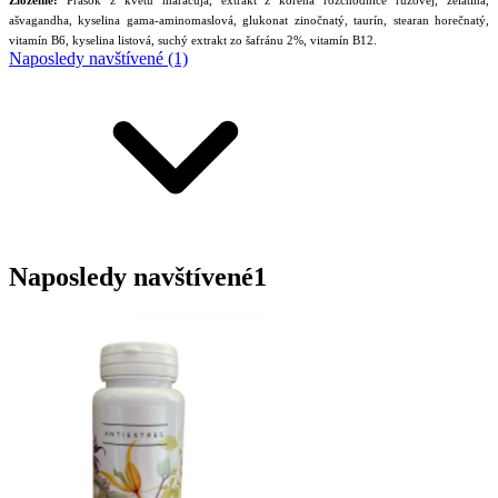
Zloženie:
Prášok z kvetu maracuja, extrakt z koreňa rozchodnice ružovej, želatína,
ašvagandha, kyselina gama-aminomaslová, glukonat zinočnatý, taurín, stearan horečnatý,
vitamín B6, kyselina listová, suchý extrakt zo šafránu 2%, vitamín B12.
Naposledy navštívené (1)
Naposledy navštívené
1