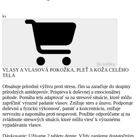
ks
Do košíka
VLASY A VLASOVÁ POKOŽKA, PLEŤ A KOŽA CELÉHO
TELA
Obsahuje prírodnú výživu proti stresu, čím sa zaraďuje do skupiny
prírodných antidepresív. Prispieva k duševnej a emocionálnej
pohode. Pomáha telu adaptovať sa na stresové situácie, ktoré môžu
zapríčiniť výrazné padanie vlasov. Znižuje stres a únavu. Podporuje
duševnú a fyzickú výkonnosť, pamäť a koncentráciu, znižuje
nervozitu a napomáha proti nespavosti. Použitie odporúčame aj na
zvládnutie stresových situácii, ktoré môžu viesť k výraznému
vypadávaniu vlasov.
Dávkovanie: Užívame 2 tablety denne. Vždy zapijeme dostatočným