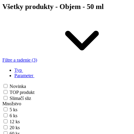
Všetky produkty - Objem - 50 ml
Filtre a radenie (3)
Typ
Parameter
Novinka
TOP produkt
Slimačí sliz
Množstvo
5 ks
6 ks
12 ks
20 ks
60 ks