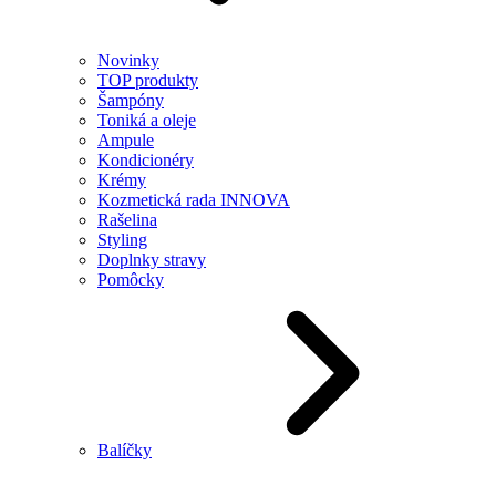
Novinky
TOP produkty
Šampóny
Toniká a oleje
Ampule
Kondicionéry
Krémy
Kozmetická rada INNOVA
Rašelina
Styling
Doplnky stravy
Pomôcky
Balíčky