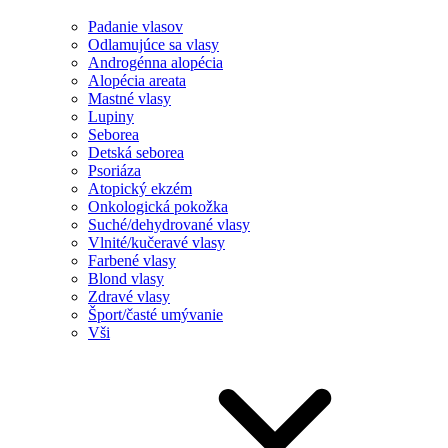
Padanie vlasov
Odlamujúce sa vlasy
Androgénna alopécia
Alopécia areata
Mastné vlasy
Lupiny
Seborea
Detská seborea
Psoriáza
Atopický ekzém
Onkologická pokožka
Suché/dehydrované vlasy
Vlnité/kučeravé vlasy
Farbené vlasy
Blond vlasy
Zdravé vlasy
Šport/časté umývanie
Vši