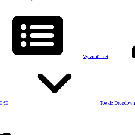
Vytvoriť účet
0 €
0
Toggle Dropdown