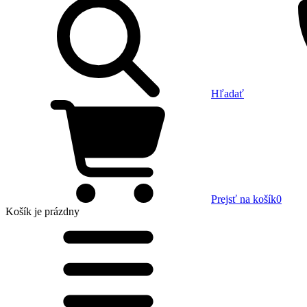
Hľadať
Prejsť na košík
0
Košík
je prázdny