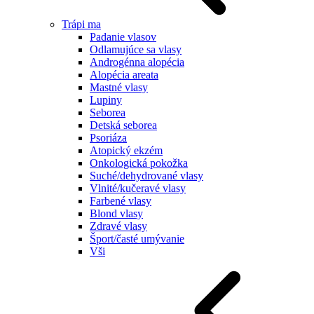
Trápi ma
Padanie vlasov
Odlamujúce sa vlasy
Androgénna alopécia
Alopécia areata
Mastné vlasy
Lupiny
Seborea
Detská seborea
Psoriáza
Atopický ekzém
Onkologická pokožka
Suché/dehydrované vlasy
Vlnité/kučeravé vlasy
Farbené vlasy
Blond vlasy
Zdravé vlasy
Šport/časté umývanie
Vši