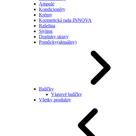
Ampule
Kondicionéry
Krémy
Kozmetická rada INNOVA
Rašelina
Styling
Doplnky stravy
Pomôcky
(aktuálny)
Balíčky
Vlasové balíčky
Všetky produkty