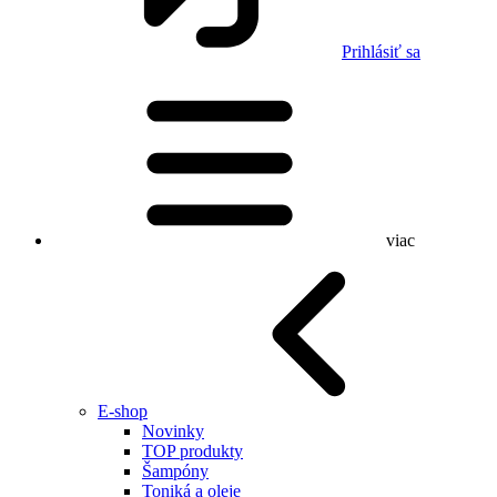
Prihlásiť sa
viac
E-shop
Novinky
TOP produkty
Šampóny
Toniká a oleje