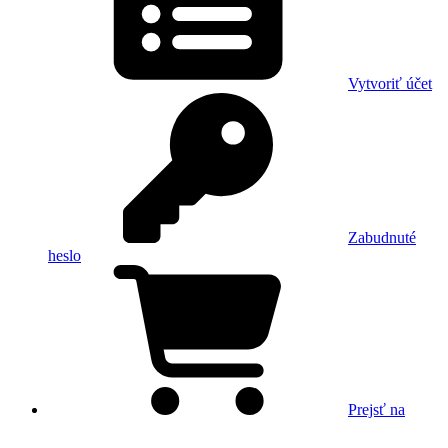
Vytvoriť účet
Zabudnuté
heslo
Prejsť na