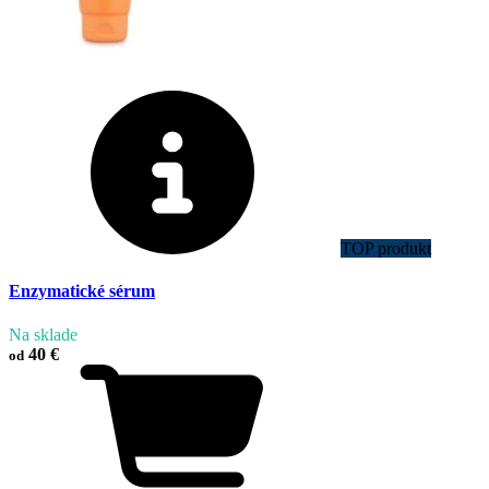
TOP produkt
Enzymatické sérum
Na sklade
40 €
od