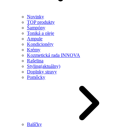
Novinky
TOP produkty
Šampóny
Toniká a oleje
Ampule
Kondicionéry
Krémy
Kozmetická rada INNOVA
Rašelina
Styling
(aktuálny)
Doplnky stravy
Pomôcky
Balíčky