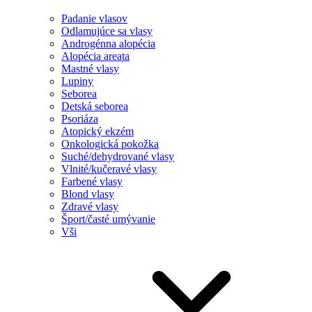
Padanie vlasov
Odlamujúce sa vlasy
Androgénna alopécia
Alopécia areata
Mastné vlasy
Lupiny
Seborea
Detská seborea
Psoriáza
Atopický ekzém
Onkologická pokožka
Suché/dehydrované vlasy
Vlnité/kučeravé vlasy
Farbené vlasy
Blond vlasy
Zdravé vlasy
Šport/časté umývanie
Vši