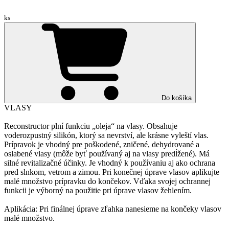
ks
Do košíka
VLASY
Reconstructor plní funkciu „oleja“ na vlasy. Obsahuje
voderozpustný silikón, ktorý sa nevrství, ale krásne vyleští vlas.
Prípravok je vhodný pre poškodené, zničené, dehydrované a
oslabené vlasy (môže byť používaný aj na vlasy predĺžené). Má
silné revitalizačné účinky. Je vhodný k používaniu aj ako ochrana
pred slnkom, vetrom a zimou. Pri konečnej úprave vlasov aplikujte
malé množstvo prípravku do končekov. Vďaka svojej ochrannej
funkcii je výborný na použitie pri úprave vlasov žehlením.
Aplikácia: Pri finálnej úprave zľahka nanesieme na končeky vlasov
malé množstvo.