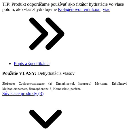
TIP: Produkt odporúčame používať ako fixátor hydratácie vo vlase
potom, ako vlas zhydratujeme
Kolagénovou emulziou
.
viac
Popis a špecifikácia
Použitie VLASY:
Dehydratácia vlasov
Zloženie:
Cyclopentasiloxane (a) Dimethiconol, Isopropyl Myristate, Ethylhexyl
Methoxicinnamate, Benzophenone-3, Homosalate, parfém.
Súvisiace produkty (3)