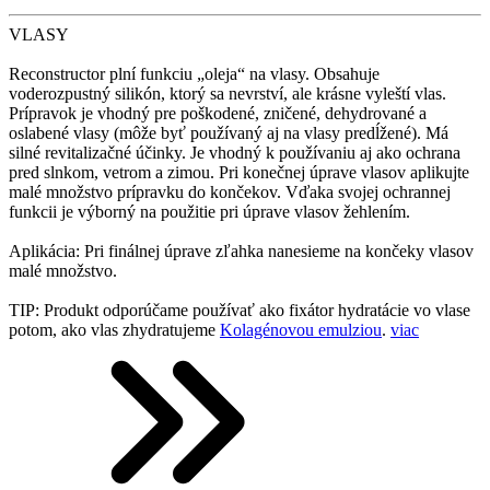
VLASY
Reconstructor plní funkciu „oleja“ na vlasy. Obsahuje
voderozpustný silikón, ktorý sa nevrství, ale krásne vyleští vlas.
Prípravok je vhodný pre poškodené, zničené, dehydrované a
oslabené vlasy (môže byť používaný aj na vlasy predĺžené). Má
silné revitalizačné účinky. Je vhodný k používaniu aj ako ochrana
pred slnkom, vetrom a zimou. Pri konečnej úprave vlasov aplikujte
malé množstvo prípravku do končekov. Vďaka svojej ochrannej
funkcii je výborný na použitie pri úprave vlasov žehlením.
Aplikácia: Pri finálnej úprave zľahka nanesieme na končeky vlasov
malé množstvo.
TIP: Produkt odporúčame používať ako fixátor hydratácie vo vlase
potom, ako vlas zhydratujeme
Kolagénovou emulziou
.
viac