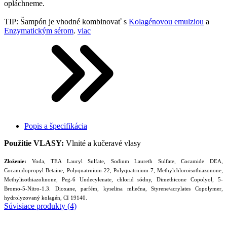
opláchneme.
TIP: Šampón je vhodné kombinovať s
Kolagénovou emulziou
a
Enzymatickým sérom
.
viac
Popis a špecifikácia
Použitie VLASY:
Vlnité a kučeravé vlasy
Zloženie:
Voda, TEA Lauryl Sulfate, Sodium Laureth Sulfate, Cocamide DEA,
Cocamidopropyl Betaine, Polyquatrnium-22, Polyquatrnium-7, Methylchloroisothiazonone,
Methylisothiazolinone, Peg-6 Undecylenate, chlorid sódny, Dimethicone Copolyol, 5-
Bromo-5-Nitro-1.3. Dioxane, parfém, kyselina mliečna, Styrene/acrylates Copolymer,
hydrolyzovaný kolagén, CI 19140.
Súvisiace produkty (4)