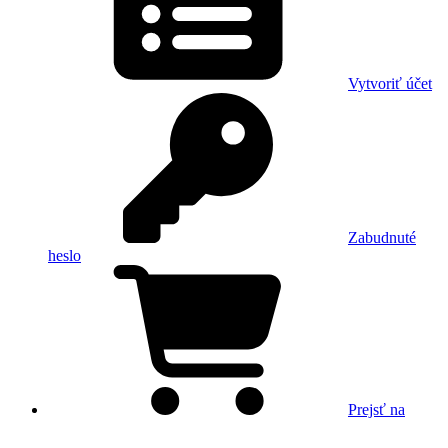
Vytvoriť účet
Zabudnuté
heslo
Prejsť na