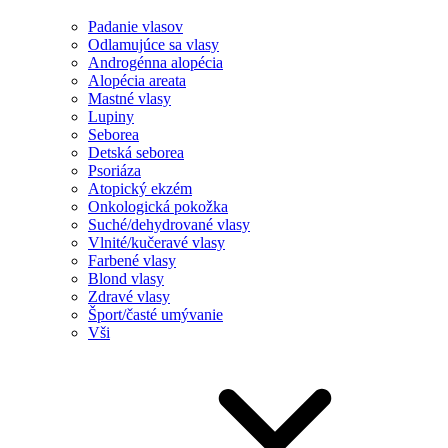
Padanie vlasov
Odlamujúce sa vlasy
Androgénna alopécia
Alopécia areata
Mastné vlasy
Lupiny
Seborea
Detská seborea
Psoriáza
Atopický ekzém
Onkologická pokožka
Suché/dehydrované vlasy
Vlnité/kučeravé vlasy
Farbené vlasy
Blond vlasy
Zdravé vlasy
Šport/časté umývanie
Vši