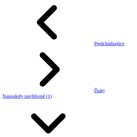
Predchádzajúce
Ďalej
Naposledy navštívené (1)