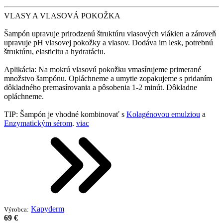
VLASY A VLASOVÁ POKOŽKA
Šampón upravuje prirodzenú štruktúru vlasových vlákien a zároveň
upravuje pH vlasovej pokožky a vlasov. Dodáva im lesk, potrebnú
štruktúru, elasticitu a hydratáciu.
Aplikácia: Na mokrú vlasovú pokožku vmasírujeme primerané
množstvo šampónu. Opláchneme a umytie zopakujeme s pridaním
dôkladného premasírovania a pôsobenia 1-2 minút. Dôkladne
opláchneme.
TIP: Šampón je vhodné kombinovať s
Kolagénovou emulziou
a
Enzymatickým sérom
.
viac
Kapyderm
Výrobca:
69 €