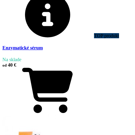
TOP produkt
Enzymatické sérum
Na sklade
40 €
od