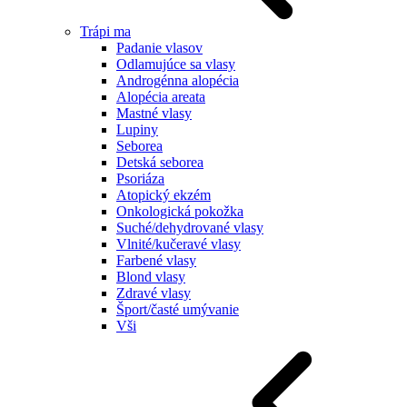
Trápi ma
Padanie vlasov
Odlamujúce sa vlasy
Androgénna alopécia
Alopécia areata
Mastné vlasy
Lupiny
Seborea
Detská seborea
Psoriáza
Atopický ekzém
Onkologická pokožka
Suché/dehydrované vlasy
Vlnité/kučeravé vlasy
Farbené vlasy
Blond vlasy
Zdravé vlasy
Šport/časté umývanie
Vši