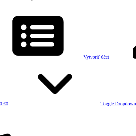
Vytvoriť účet
0 €
0
Toggle Dropdown