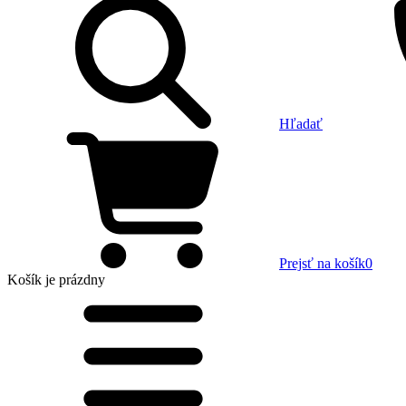
Hľadať
Prejsť na košík
0
Košík
je prázdny