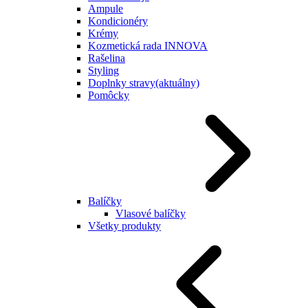
Ampule
Kondicionéry
Krémy
Kozmetická rada INNOVA
Rašelina
Styling
Doplnky stravy
(aktuálny)
Pomôcky
Balíčky
Vlasové balíčky
Všetky produkty