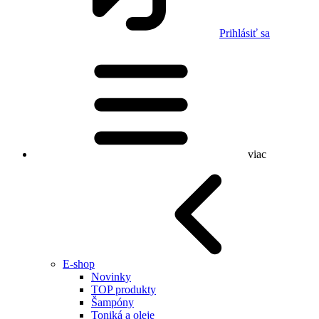
Prihlásiť sa
viac
E-shop
Novinky
TOP produkty
Šampóny
Toniká a oleje