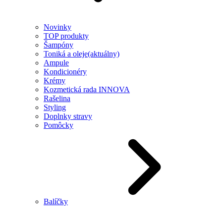
Novinky
TOP produkty
Šampóny
Toniká a oleje
(aktuálny)
Ampule
Kondicionéry
Krémy
Kozmetická rada INNOVA
Rašelina
Styling
Doplnky stravy
Pomôcky
Balíčky