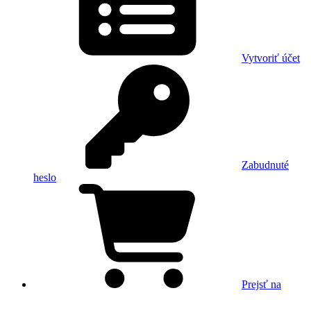
Vytvoriť účet
Zabudnuté
heslo
Prejsť na