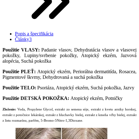
Popis a špecifikácia
Články
3
Použitie VLASY:
Padanie vlasov, Dehydratácia vlasov a vlasovej
pokožky, Lupiny/svrbenie pokožky, Atopický ekzém, Jazvová
alopécia, Suchá pokožka
Použitie PLEŤ:
Atopický ekzém, Periorálna dermatitída, Rosacea,
Pigmentové škvrny, Dehydrovaná a suchá pokožka
Použitie TELO:
Psoriáza, Atopický ekzém, Suchá pokožka, Jazvy
Použitie DETSKÁ POKOŽKA:
Atopický ekzém, Potničky
Zloženie:
Voda, Propylene Glycol, extrakt zo semena sóje, extrakt z kvetu arniky horskej,
extrakt z potočnice lekárskej, extrakt z hluchavky bielej, extrakt z kmeňa vŕby bielej, extrakt
z listu rozmarínu, parfém, 5-Bromo-5Nitro-1,3Dioxane.