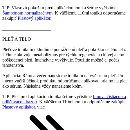
TIP: Vlasovú pokožku pred aplikáciou tonika šetrne vyčistíme
Šampónom normalizačným
. K väčšiemu 110ml toniku odporúčame
zakúpiť
Plastový aplikátor
.
_____________________
PLEŤ A TELO
Pleťové tonikum ukludňuje podráždenú pleť a pokožku celého tela.
Účinne aktivuje metabolizmus pre rýchlu regeneráciu citlivej alebo
poškodenej pleti. Intenzívne vyvživuje. Použitie možné aj počas
tehotenstva.
Aplikácia: Ráno a večer nanesieme tonikum na vyčistenú pleť. Pre
intenzívnější účinok produktu odporúčame aplikovať priamo na pleť
ako sérum. Následne vždy nanesieme krém.
TIP: Pleť pred aplikáciou tonika šetrne vyčistíme
Innova čistiacou a
odličovacou bázou
. K väčšiemu 110ml toniku odporúčame zakúpiť
Plastový aplikátor
.
viac