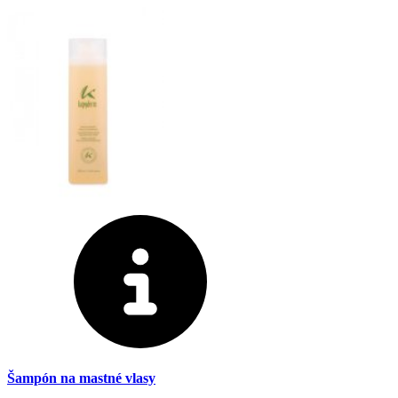
Šampón na mastné vlasy