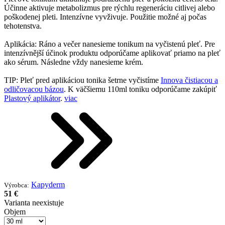
Účinne aktivuje metabolizmus pre rýchlu regeneráciu citlivej alebo
poškodenej pleti. Intenzívne vyvživuje. Použitie možné aj počas
tehotenstva.
Aplikácia: Ráno a večer nanesieme tonikum na vyčistenú pleť. Pre
intenzívnější účinok produktu odporúčame aplikovať priamo na pleť
ako sérum. Následne vždy nanesieme krém.
TIP: Pleť pred aplikáciou tonika šetrne vyčistíme
Innova čistiacou a
odličovacou bázou
. K väčšiemu 110ml toniku odporúčame zakúpiť
Plastový aplikátor
.
viac
Kapyderm
Výrobca:
51 €
Varianta neexistuje
Objem