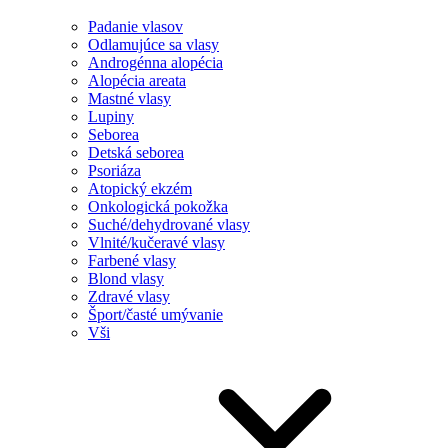
Padanie vlasov
Odlamujúce sa vlasy
Androgénna alopécia
Alopécia areata
Mastné vlasy
Lupiny
Seborea
Detská seborea
Psoriáza
Atopický ekzém
Onkologická pokožka
Suché/dehydrované vlasy
Vlnité/kučeravé vlasy
Farbené vlasy
Blond vlasy
Zdravé vlasy
Šport/časté umývanie
Vši