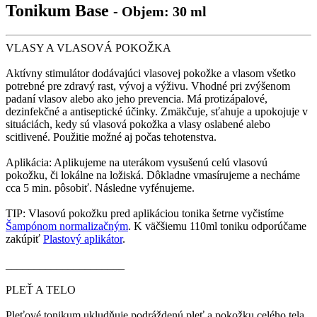
Tonikum Base
- Objem: 30 ml
VLASY A VLASOVÁ POKOŽKA
Aktívny stimulátor dodávajúci vlasovej pokožke a vlasom všetko
potrebné pre zdravý rast, vývoj a výživu. Vhodné pri zvýšenom
padaní vlasov alebo ako jeho prevencia. Má protizápalové,
dezinfekčné a antiseptické účinky. Zmäkčuje, sťahuje a upokojuje v
situáciách, kedy sú vlasová pokožka a vlasy oslabené alebo
scitlivené. Použitie možné aj počas tehotenstva.
Aplikácia: Aplikujeme na uterákom vysušenú celú vlasovú
pokožku, či lokálne na ložiská. Dôkladne vmasírujeme a necháme
cca 5 min. pôsobiť. Následne vyfénujeme.
TIP: Vlasovú pokožku pred aplikáciou tonika šetrne vyčistíme
Šampónom normalizačným
. K väčšiemu 110ml toniku odporúčame
zakúpiť
Plastový aplikátor
.
_____________________
PLEŤ A TELO
Pleťové tonikum ukludňuje podráždenú pleť a pokožku celého tela.