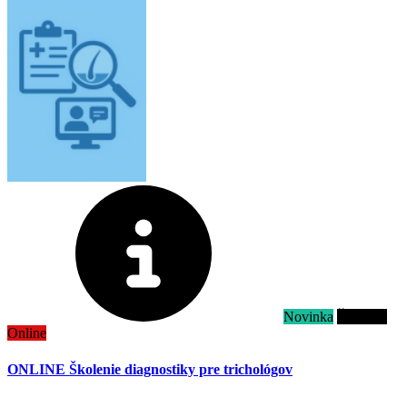
Novinka
Školenie
Online
ONLINE Školenie diagnostiky pre trichológov
.