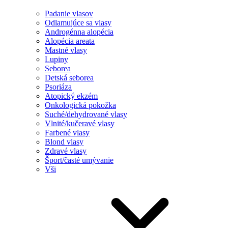
Padanie vlasov
Odlamujúce sa vlasy
Androgénna alopécia
Alopécia areata
Mastné vlasy
Lupiny
Seborea
Detská seborea
Psoriáza
Atopický ekzém
Onkologická pokožka
Suché/dehydrované vlasy
Vlnité/kučeravé vlasy
Farbené vlasy
Blond vlasy
Zdravé vlasy
Šport/časté umývanie
Vši