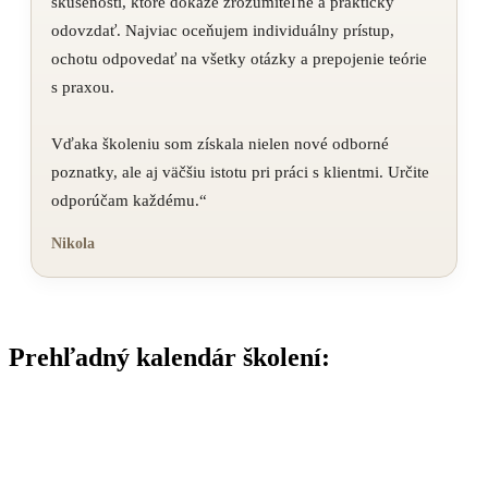
skúseností, ktoré dokáže zrozumiteľne a prakticky
odovzdať. Najviac oceňujem individuálny prístup,
ochotu odpovedať na všetky otázky a prepojenie teórie
s praxou.
Vďaka školeniu som získala nielen nové odborné
poznatky, ale aj väčšiu istotu pri práci s klientmi. Určite
odporúčam každému.“
Nikola
Prehľadný kalendár školení: