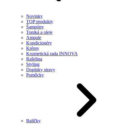
Novinky
TOP produkty
Šampóny
Toniká a oleje
Ampule
Kondicionéry
Krémy
Kozmetická rada INNOVA
Rašelina
Styling
Doplnky stravy
Pomôcky
Balíčky