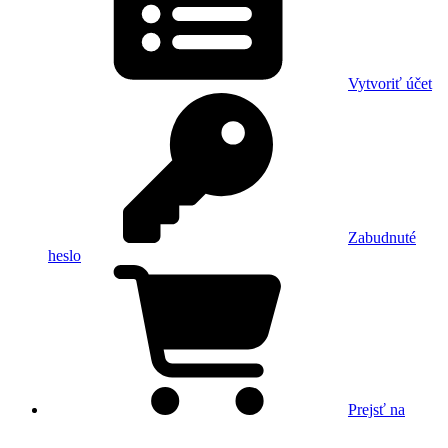
Vytvoriť účet
Zabudnuté
heslo
Prejsť na