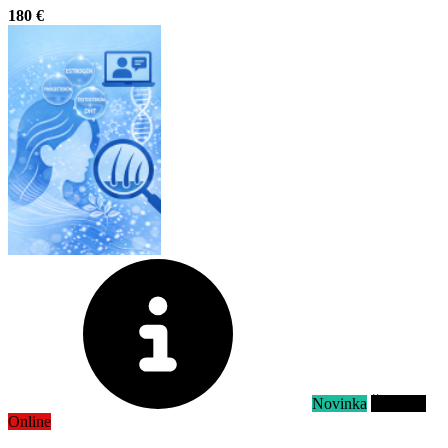
180 €
Novinka
Školenie
Online