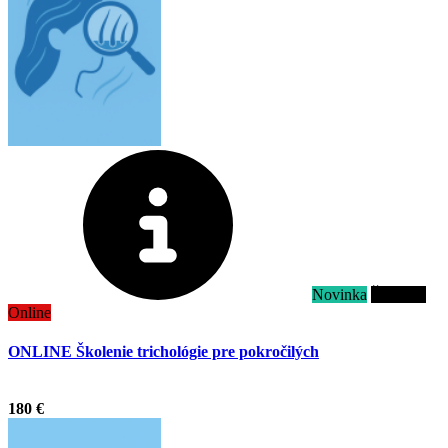
Novinka
Školenie
Online
ONLINE Školenie trichológie pre pokročilých
.
180 €