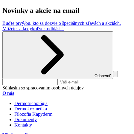
Novinky a akcie na email
Buďte prvý/ou, kto sa dozvie o špeciálnych zľavách a akciách.
Môžete sa kedykoľvek odhlásiť.
Odoberať
Súhlasím so spracovaním osobných údajov.
O nás
Dermotrichológia
Dermokozmetika
Filozofia Kapyderm
Dokumenty
Kontakty