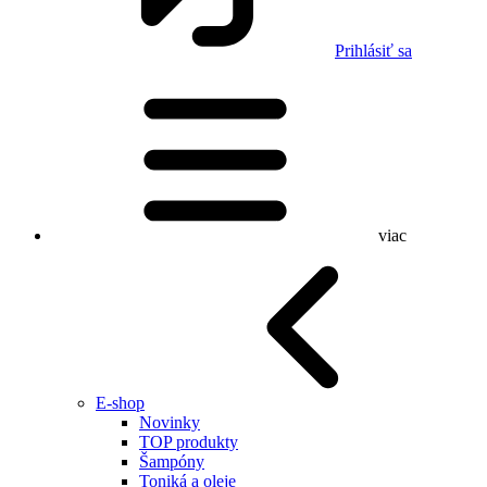
Prihlásiť sa
viac
E-shop
Novinky
TOP produkty
Šampóny
Toniká a oleje