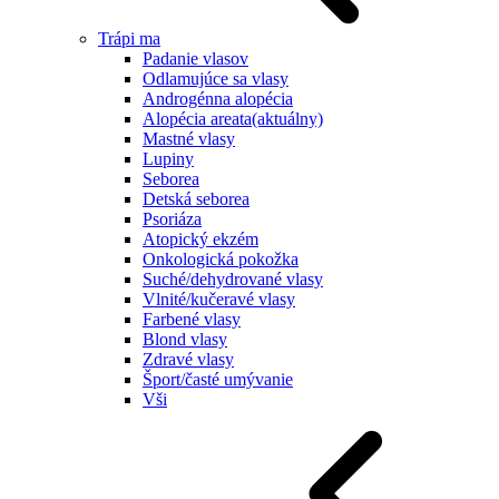
Trápi ma
Padanie vlasov
Odlamujúce sa vlasy
Androgénna alopécia
Alopécia areata
(aktuálny)
Mastné vlasy
Lupiny
Seborea
Detská seborea
Psoriáza
Atopický ekzém
Onkologická pokožka
Suché/dehydrované vlasy
Vlnité/kučeravé vlasy
Farbené vlasy
Blond vlasy
Zdravé vlasy
Šport/časté umývanie
Vši