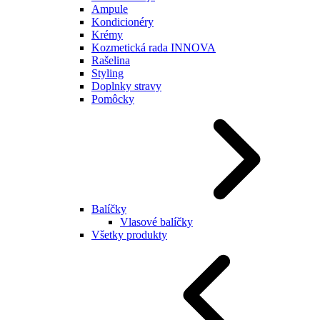
Ampule
Kondicionéry
Krémy
Kozmetická rada INNOVA
Rašelina
Styling
Doplnky stravy
Pomôcky
Balíčky
Vlasové balíčky
Všetky produkty