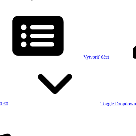
Vytvoriť účet
0 €
0
Toggle Dropdown