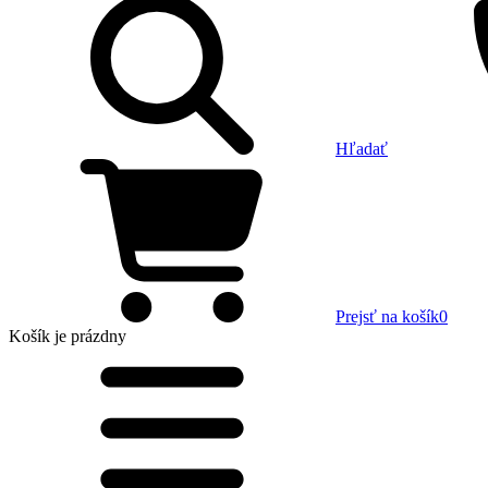
Hľadať
Prejsť na košík
0
Košík
je prázdny