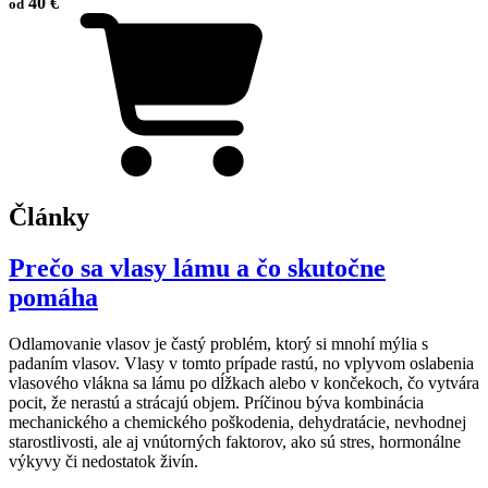
40 €
od
Články
Prečo sa vlasy lámu a čo skutočne
pomáha
Odlamovanie vlasov je častý problém, ktorý si mnohí mýlia s
padaním vlasov. Vlasy v tomto prípade rastú, no vplyvom oslabenia
vlasového vlákna sa lámu po dĺžkach alebo v končekoch, čo vytvára
pocit, že nerastú a strácajú objem. Príčinou býva kombinácia
mechanického a chemického poškodenia, dehydratácie, nevhodnej
starostlivosti, ale aj vnútorných faktorov, ako sú stres, hormonálne
výkyvy či nedostatok živín.