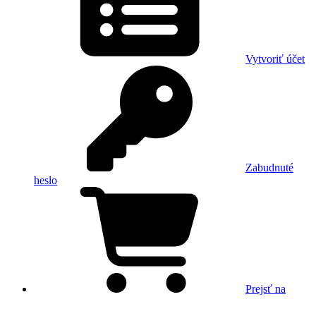
Vytvoriť účet
Zabudnuté
heslo
Prejsť na