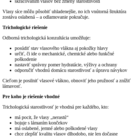
skracovaním vlasov bez zmeny starostlivosti
Vlasy síce môžu pôsobiť uhladenejšie, no ich vnútorná štruktúra
zostáva oslabená – a odlamovanie pokračuje.
Trichologické riešenie
Odborná trichologická konzultácia umožňuje:
posúdiť stav vlasového vlákna aj pokožky hlavy
určiť, či ide o mechanické, chemické alebo funkčné
poškodenie
nastaviť správny pomer hydratácie, výživy a ochrany
odporučiť vhodnú domácu starostlivosť a úpravu návykov
Cieľom je posilniť vlasové vlákno, obnoviť jeho pružnosť a znížiť
lámavosť.
Pre koho je riešenie vhodné
Trichologická starostlivosť je vhodná pre každého, kto:
má pocit, že vlasy „nerastú“
bojuje s lámaním končekov
má oslabené, jemné alebo poškodené vlasy
chce zlepšiť kvalitu vlasov dlhodobo, nie len dočasne