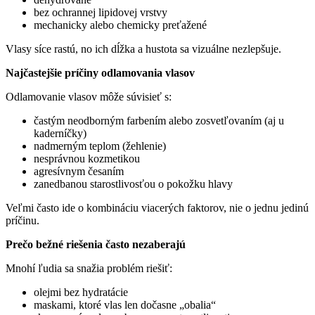
bez ochrannej lipidovej vrstvy
mechanicky alebo chemicky preťažené
Vlasy síce rastú, no ich dĺžka a hustota sa vizuálne nezlepšuje.
Najčastejšie príčiny odlamovania vlasov
Odlamovanie vlasov môže súvisieť s:
častým neodborným farbením alebo zosvetľovaním (aj u
kaderníčky)
nadmerným teplom (žehlenie)
nesprávnou kozmetikou
agresívnym česaním
zanedbanou starostlivosťou o pokožku hlavy
Veľmi často ide o
kombináciu viacerých faktorov, nie o jednu jedinú
príčinu.
Prečo bežné riešenia často nezaberajú
Mnohí ľudia sa snažia problém riešiť:
olejmi bez hydratácie
maskami, ktoré vlas len dočasne „obalia“