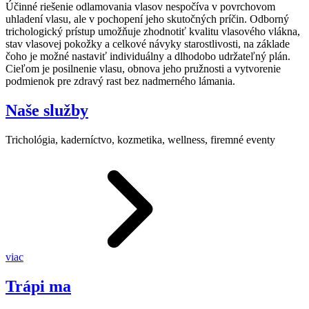
Účinné riešenie odlamovania vlasov nespočíva v povrchovom
uhladení vlasu, ale v pochopení jeho skutočných príčin. Odborný
trichologický prístup umožňuje zhodnotiť kvalitu vlasového vlákna,
stav vlasovej pokožky a celkové návyky starostlivosti, na základe
čoho je možné nastaviť individuálny a dlhodobo udržateľný plán.
Cieľom je posilnenie vlasu, obnova jeho pružnosti a vytvorenie
podmienok pre zdravý rast bez nadmerného lámania.
Naše služby
Trichológia, kaderníctvo, kozmetika, wellness, firemné eventy
viac
Trápi ma