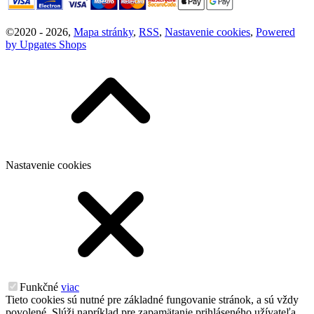
©
2020 -
2026
,
Mapa stránky
,
RSS
,
Nastavenie cookies
,
Powered
by Upgates Shops
Nastavenie cookies
Funkčné
viac
Tieto cookies sú nutné pre základné fungovanie stránok, a sú vždy
povolené. Slúži napríklad pre zapamätanie prihláseného užívateľa