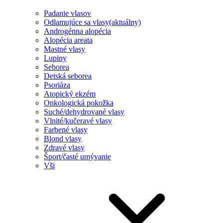
Padanie vlasov
Odlamujúce sa vlasy
(aktuálny)
Androgénna alopécia
Alopécia areata
Mastné vlasy
Lupiny
Seborea
Detská seborea
Psoriáza
Atopický ekzém
Onkologická pokožka
Suché/dehydrované vlasy
Vlnité/kučeravé vlasy
Farbené vlasy
Blond vlasy
Zdravé vlasy
Šport/časté umývanie
Vši