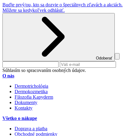
Buďte prvý/ou, kto sa dozvie o špeciálnych zľavách a akciách.
Môžete sa kedykoľvek odhlásiť.
Odoberať
Súhlasím so spracovaním osobných údajov.
O nás
Dermotrichológia
Dermokozmetika
Filozofia Kapyderm
Dokumenty
Kontakty
Všetko o nákupe
Doprava a platba
Obchodné podmienky