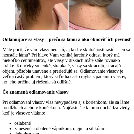
Odlamujúce sa vlasy – prečo sa lámu a ako obnoviť ich pevnosť
Máte pocit, že vám vlasy nerastú, aj keď v skutočnosti rastú – len sa
neustále lámu? Pri hlave Vám vzniká farebný odrast, ktorý má
niekoľko centimentrov, ale vlasy v dĺžkach máte stále rovnako
krátke. Končeky sú tenké, strapkaté, vlasy sa skracujú, strácajú
objem, pôsobia unavene a prerieďujú sa. Odlamovanie vlasov je
veľmi častý problém, ktorý si ľudia často
mýlia s padaním vlasov,
no jeho príčina aj riešenie sú odlišné.
Čo znamená odlamovanie vlasov
Pri odlamovaní vlasov vlas nevypadáva aj s korienkom, ale sa láme
po dĺžkach alebo v končekoch. Najčastejšie k tomu dochádza vtedy,
keď je vlasové vlákno:
oslabené
zanesené a obalené vápnikom, olejmi a silikónmi
dehydrované