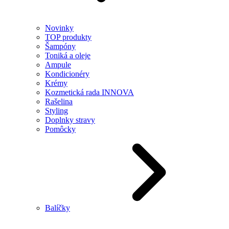
Novinky
TOP produkty
Šampóny
Toniká a oleje
Ampule
Kondicionéry
Krémy
Kozmetická rada INNOVA
Rašelina
Styling
Doplnky stravy
Pomôcky
Balíčky