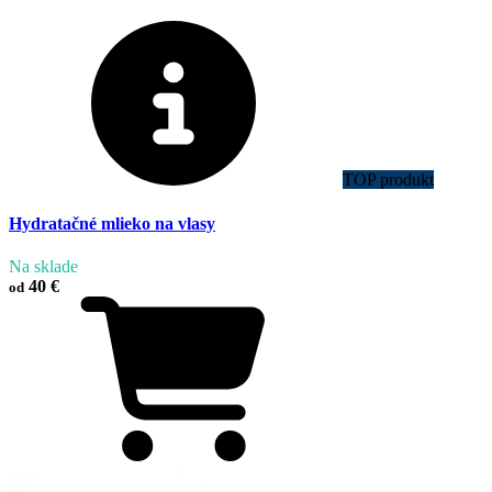
TOP produkt
Hydratačné mlieko na vlasy
Na sklade
40 €
od