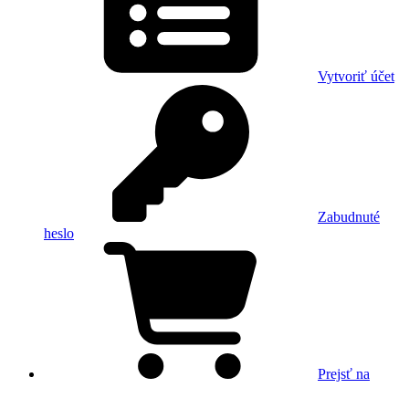
Vytvoriť účet
Zabudnuté
heslo
Prejsť na