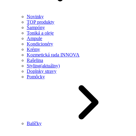
Novinky
TOP produkty
Šampóny
Toniká a oleje
Ampule
Kondicionéry
Krémy
Kozmetická rada INNOVA
Rašelina
Styling
(aktuálny)
Doplnky stravy
Pomôcky
Balíčky