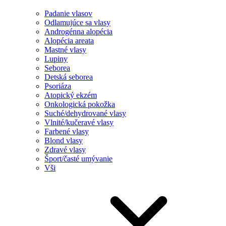
Padanie vlasov
Odlamujúce sa vlasy
Androgénna alopécia
Alopécia areata
Mastné vlasy
Lupiny
Seborea
Detská seborea
Psoriáza
Atopický ekzém
Onkologická pokožka
Suché/dehydrované vlasy
Vlnité/kučeravé vlasy
Farbené vlasy
Blond vlasy
Zdravé vlasy
Šport/časté umývanie
Vši