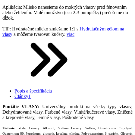
Aplikácia: Mlieko nanesieme do mokrých vlasov pred fénovaním
alebo žehlením. Malé množstvo (cca 2-3 pumpičky) prečešeme do
dĺžok.
TIP: Hydratačné mlieko zmiešame 1:1 s
Hydratačným gélom na
vlasy
a môžeme tvarovať kučery.
viac
Popis a špecifikácia
Články
1
Použitie VLASY:
Univerzálny produkt na všetky typy vlasov,
Dehydratované vlasy, Farbené vlasy, Vlnité/kučeravé vlasy, Zničené
a krepovité vlasy, Jemné vlasy, Poškodené vlasy
Zloženie:
Voda, Cetearyl Alkohol, Sodium Cetearyl Sulfate, Dimethicone Copolyol,
Quaternium 80, Petrolatum, glycerín, kyselina mliečna, Polyquaternium 6, parfém, Glycerin