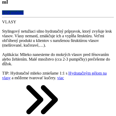
ml
TOP produkt
VLASY
Stylingový netužiaci silno hydratačný prípravok, ktorý zvyšuje lesk
vlasov. Vlasy nemastí, zmäkčuje ich a vypĺňa štruktúru. Veľmi
obľúbený produkt u klientov s narušenou štruktúrou vlasov
(melírované, kučeravé,…).
Aplikácia: Mlieko nanesieme do mokrých vlasov pred fénovaním
alebo žehlením. Malé množstvo (cca 2-3 pumpičky) prečešeme do
dĺžok.
TIP: Hydratačné mlieko zmiešame 1:1 s
Hydratačným gélom na
vlasy
a môžeme tvarovať kučery.
viac