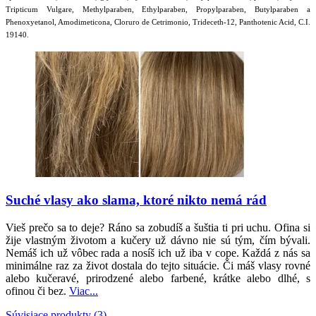
Tripticum Vulgare, Methylparaben, Ethylparaben, Propylparaben, Butylparaben a
Phenoxyetanol, Amodimeticona, Cloruro de Cetrimonio, Trideceth-12, Panthotenic Acid, C.I.
19140.
Suché vlasy ako slama, ktoré nikto nemá rád
Vieš prečo sa to deje? Ráno sa zobudíš a šuštia ti pri uchu. Ofina si
žije vlastným životom a kučery už dávno nie sú tým, čím bývali.
Nemáš ich už vôbec rada a nosíš ich už iba v cope. Každá z nás sa
minimálne raz za život dostala do tejto situácie.
Či máš vlasy rovné
alebo kučeravé, prirodzené alebo farbené, krátke alebo dlhé, s
ofinou či bez.
Viac...
Súvisiace produkty (3)