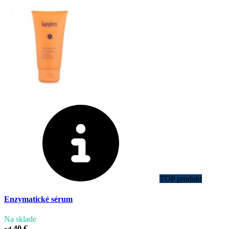
TOP produkt
Enzymatické sérum
Na sklade
40 €
od