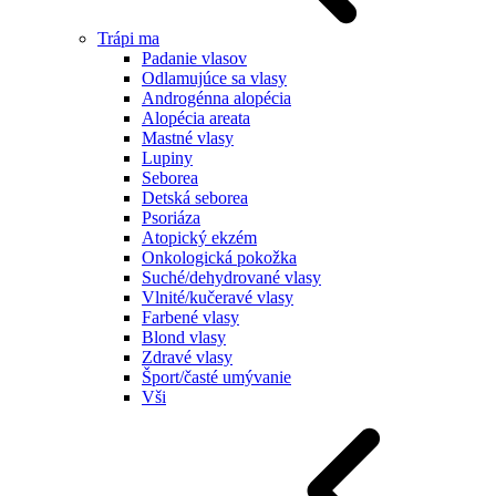
Trápi ma
Padanie vlasov
Odlamujúce sa vlasy
Androgénna alopécia
Alopécia areata
Mastné vlasy
Lupiny
Seborea
Detská seborea
Psoriáza
Atopický ekzém
Onkologická pokožka
Suché/dehydrované vlasy
Vlnité/kučeravé vlasy
Farbené vlasy
Blond vlasy
Zdravé vlasy
Šport/časté umývanie
Vši