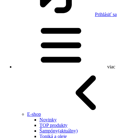
Prihlásiť sa
viac
E-shop
Novinky
TOP produkty
Šampóny
(aktuálny)
Toniká a oleje