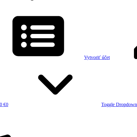
Vytvoriť účet
0 €
0
Toggle Dropdown