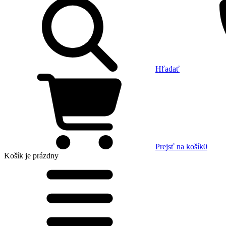
Hľadať
Prejsť na košík
0
Košík
je prázdny