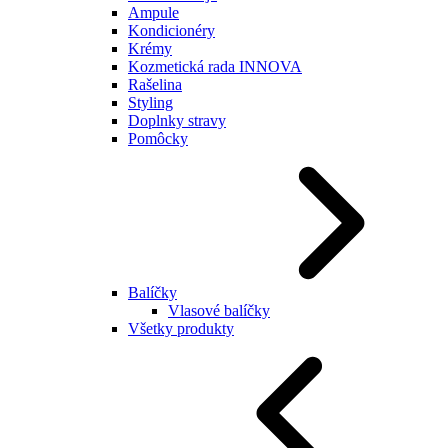
Ampule
Kondicionéry
Krémy
Kozmetická rada INNOVA
Rašelina
Styling
Doplnky stravy
Pomôcky
Balíčky
Vlasové balíčky
Všetky produkty