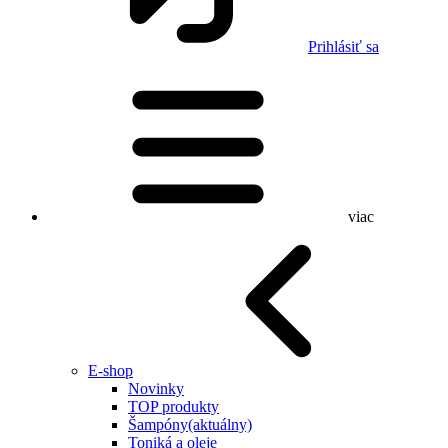
Prihlásiť sa
viac
E-shop
Novinky
TOP produkty
Šampóny
(aktuálny)
Toniká a oleje