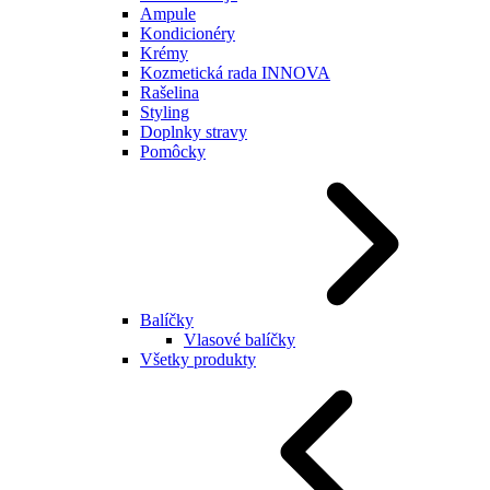
Ampule
Kondicionéry
Krémy
Kozmetická rada INNOVA
Rašelina
Styling
Doplnky stravy
Pomôcky
Balíčky
Vlasové balíčky
Všetky produkty