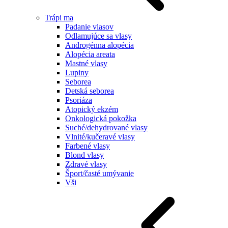
Trápi ma
Padanie vlasov
Odlamujúce sa vlasy
Androgénna alopécia
Alopécia areata
Mastné vlasy
Lupiny
Seborea
Detská seborea
Psoriáza
Atopický ekzém
Onkologická pokožka
Suché/dehydrované vlasy
Vlnité/kučeravé vlasy
Farbené vlasy
Blond vlasy
Zdravé vlasy
Šport/časté umývanie
Vši