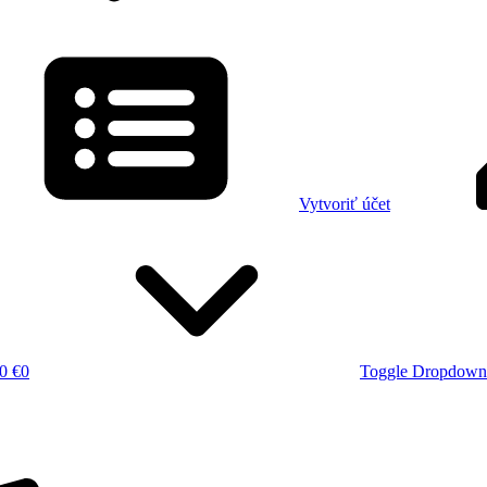
Vytvoriť účet
0 €
0
Toggle Dropdown