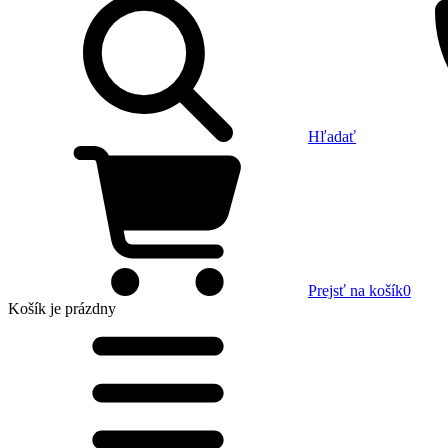
Hľadať
Prejsť na košík
0
Košík
je prázdny