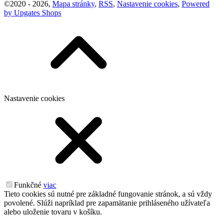
©
2020 -
2026
,
Mapa stránky
,
RSS
,
Nastavenie cookies
,
Powered
by Upgates Shops
Nastavenie cookies
Funkčné
viac
Tieto cookies sú nutné pre základné fungovanie stránok, a sú vždy
povolené. Slúži napríklad pre zapamätanie prihláseného užívateľa
alebo uloženie tovaru v košíku.