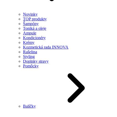
Novinky
TOP produkty
Šampóny
Toniká a oleje
Ampule
Kondicionéry
Krémy
Kozmetická rada INNOVA
Rašelina
Styling
Doplnky stravy
Pomôcky
Balíčky