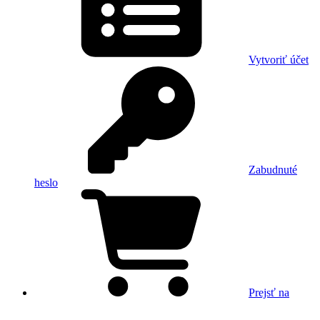
Vytvoriť účet
Zabudnuté
heslo
Prejsť na