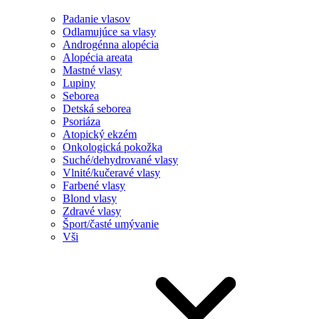
Padanie vlasov
Odlamujúce sa vlasy
Androgénna alopécia
Alopécia areata
Mastné vlasy
Lupiny
Seborea
Detská seborea
Psoriáza
Atopický ekzém
Onkologická pokožka
Suché/dehydrované vlasy
Vlnité/kučeravé vlasy
Farbené vlasy
Blond vlasy
Zdravé vlasy
Šport/časté umývanie
Vši