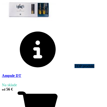
TOP produkt
Ampule DT
Na sklade
56 €
od