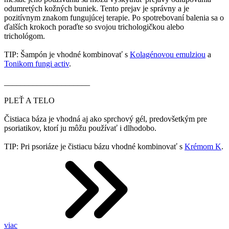
odumretých kožných buniek. Tento prejav je správny a je
pozitívnym znakom fungujúcej terapie. Po spotrebovaní balenia sa o
ďalších krokoch poraďte so svojou trichologičkou alebo
trichológom.
TIP: Šampón je vhodné kombinovať s
Kolagénovou emulziou
a
Tonikom fungi activ
.
_____________________
PLEŤ A TELO
Čistiaca báza je vhodná aj ako sprchový gél, predovšetkým pre
psoriatikov, ktorí ju môžu používať i dlhodobo.
TIP: Pri psoriáze je čistiacu bázu vhodné kombinovať s
Krémom K
.
viac