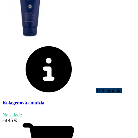
TOP produkt
Kolagénová emulzia
Na sklade
45 €
od