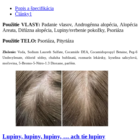
Popis a špecifikácia
Články
1
Použitie VLASY:
Padanie vlasov, Androgénna alopécia, Alopécia
Areata, Difúzna alopécia, Lupiny/svrbenie pokožky, Psoriáza
Použitie TELO:
Psoriáza, Pityriáza
Zloženie:
Voda, Sodium Laureth Sulfate, Cocamide DEA, Cocamidopropyl Betaine, Peg-6
Undecylenate, chlorid sódny, chaluha bublinatá, rozmarín lekársky, kyselina salicylová,
močovina, 5-Bromo-5-Nitro-1.3 Dioxane, parfém.
Lupiny, lupiny, lupiny, … ach tie lupiny