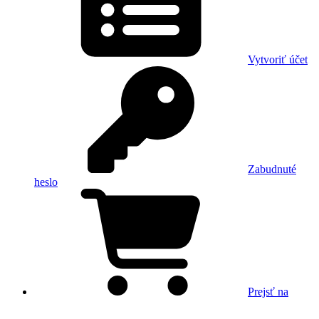
Vytvoriť účet
Zabudnuté
heslo
Prejsť na