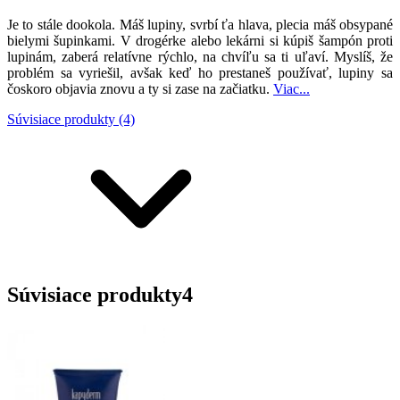
Je to stále dookola. Máš lupiny, svrbí ťa hlava, plecia máš obsypané
bielymi šupinkami. V drogérke alebo lekárni si kúpiš šampón proti
lupinám, zaberá relatívne rýchlo, na chvíľu sa ti uľaví. Myslíš, že
problém sa vyriešil, avšak keď ho prestaneš používať, lupiny sa
čoskoro objavia znovu a ty si zase na začiatku.
Viac...
Súvisiace produkty (4)
Súvisiace produkty
4