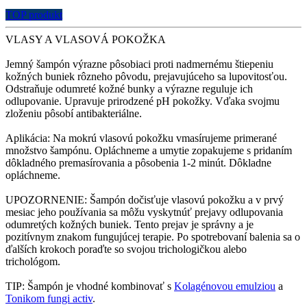
TOP produkt
VLASY A VLASOVÁ POKOŽKA
Jemný šampón výrazne pôsobiaci proti nadmernému štiepeniu
kožných buniek rôzneho pôvodu, prejavujúceho sa lupovitosťou.
Odstraňuje odumreté kožné bunky a výrazne reguluje ich
odlupovanie. Upravuje prirodzené pH pokožky. Vďaka svojmu
zloženiu pôsobí antibakteriálne.
Aplikácia: Na mokrú vlasovú pokožku vmasírujeme primerané
množstvo šampónu. Opláchneme a umytie zopakujeme s pridaním
dôkladného premasírovania a pôsobenia 1-2 minút. Dôkladne
opláchneme.
UPOZORNENIE: Šampón dočisťuje vlasovú pokožku a v prvý
mesiac jeho používania sa môžu vyskytnúť prejavy odlupovania
odumretých kožných buniek. Tento prejav je správny a je
pozitívnym znakom fungujúcej terapie. Po spotrebovaní balenia sa o
ďalších krokoch poraďte so svojou trichologičkou alebo
trichológom.
TIP: Šampón je vhodné kombinovať s
Kolagénovou emulziou
a
Tonikom fungi activ
.