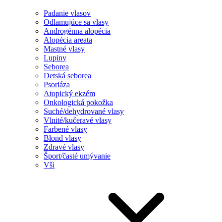
Padanie vlasov
Odlamujúce sa vlasy
Androgénna alopécia
Alopécia areata
Mastné vlasy
Lupiny
Seborea
Detská seborea
Psoriáza
Atopický ekzém
Onkologická pokožka
Suché/dehydrované vlasy
Vlnité/kučeravé vlasy
Farbené vlasy
Blond vlasy
Zdravé vlasy
Šport/časté umývanie
Vši