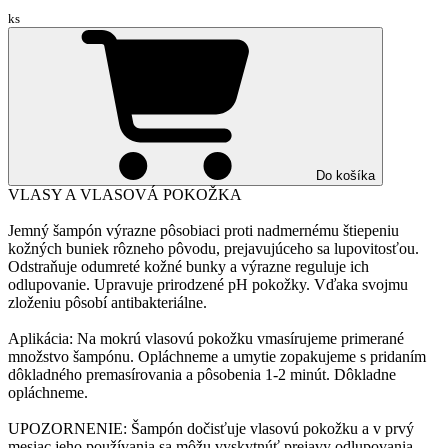
ks
Do košíka
VLASY A VLASOVÁ POKOŽKA
Jemný šampón výrazne pôsobiaci proti nadmernému štiepeniu
kožných buniek rôzneho pôvodu, prejavujúceho sa lupovitosťou.
Odstraňuje odumreté kožné bunky a výrazne reguluje ich
odlupovanie. Upravuje prirodzené pH pokožky. Vďaka svojmu
zloženiu pôsobí antibakteriálne.
Aplikácia: Na mokrú vlasovú pokožku vmasírujeme primerané
množstvo šampónu. Opláchneme a umytie zopakujeme s pridaním
dôkladného premasírovania a pôsobenia 1-2 minút. Dôkladne
opláchneme.
UPOZORNENIE: Šampón dočisťuje vlasovú pokožku a v prvý
mesiac jeho používania sa môžu vyskytnúť prejavy odlupovania